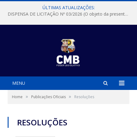
ÚLTIMAS ATUALIZAÇÕES:
DISPENSA DE LICITAÇÃO Nº 03/2026 (O objeto da presente dispensa é a escolha da proposta mais vantajosa para a aquisição, de aparelhos de ar condicionado, tipo Split, com material de instalação e fogão industrial, conforme condições, quantidades e exigências estabelecidas no termo de referencia e neste aviso de contratação direta e seus anexos)
MENU
»
»
Home
Publicações Oficiais
Resoluções
RESOLUÇÕES