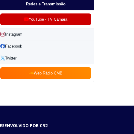
Redes e Transmissão
YouTube - TV Câmara
Instagram
Facebook
Twitter
Web Rádio CMB
ESENVOLVIDO POR CR2