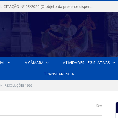
DISPENSA DE LICITAÇÃO Nº 03/2026 (O objeto da presente dispensa é a escolha da proposta mais vantajosa para a aquisição, de aparelhos de ar condicionado, tipo Split, com material de instalação e fogão industrial, conforme condições, quantidades e exigências estabelecidas no termo de referencia e neste aviso de contratação direta e seus anexos)
IAL
A CÂMARA
ATIVIDADES LEGISLATIVAS
TRANSPARÊNCIA
»
RESOLUÇÕES 1992
0