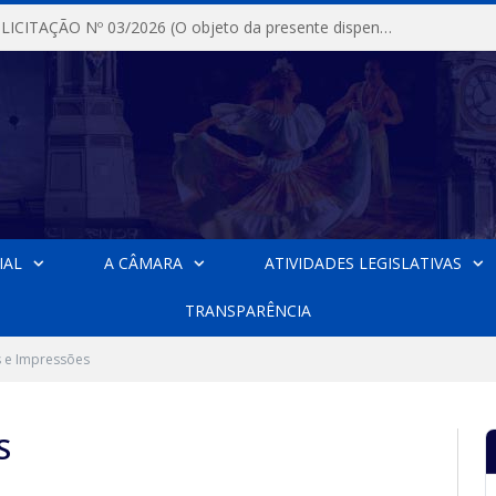
DISPENSA DE LICITAÇÃO Nº 03/2026 (O objeto da presente dispensa é a escolha da proposta mais vantajosa para a aquisição, de aparelhos de ar condicionado, tipo Split, com material de instalação e fogão industrial, conforme condições, quantidades e exigências estabelecidas no termo de referencia e neste aviso de contratação direta e seus anexos)
IAL
A CÂMARA
ATIVIDADES LEGISLATIVAS
TRANSPARÊNCIA
s e Impressões
S