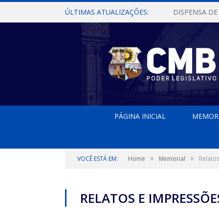
ÚLTIMAS ATUALIZAÇÕES:
PÁGINA INICIAL
MEMOR
»
»
VOCÊ ESTÁ EM:
Home
Memorial
Relato
RELATOS E IMPRESSÕE