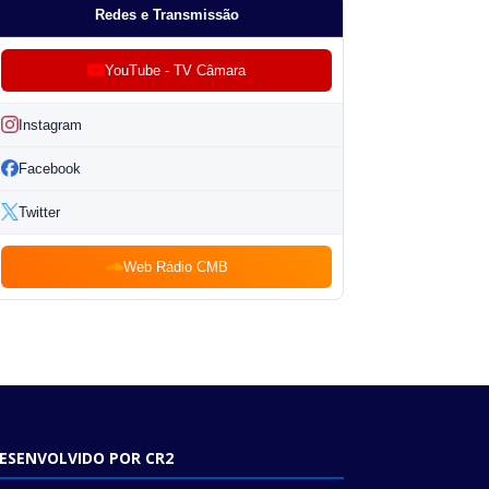
Redes e Transmissão
YouTube - TV Câmara
Instagram
Facebook
Twitter
Web Rádio CMB
ESENVOLVIDO POR CR2