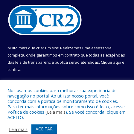
Muito mais que criar um site! Realizamos uma assessoria
completa, onde garantimos em contrato que todas as exigências
das leis de transparência pública serão atendidas. Clique aqui e
confira.
Conheça o
Programa Nacional de Transparência
Nós usamos cookies para melhorar sua experiência de
navegação no portal. Ao utilizar nosso portal, você
concorda com a política de monitoramento de cookies.
Para ter mais informações sobre como isso é feito, acesse
Política de cookies (
Leia mais
). Se você concorda, clique em
Todos os direitos reservados a Câmara Municipal de Belém.
ACEITO.
Mapa do Site
Acessar Área Administrativa
ACEITAR
Leia mais