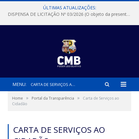
ÚLTIMAS ATUALIZAÇÕES:
DISPENSA DE LICITAÇÃO Nº 03/2026 (O objeto da presente dispensa é a escolha da proposta mais vantajosa para a aquisição, de aparelhos de ar condicionado, tipo Split, com material de instalação e fogão industrial, conforme condições, quantidades e exigências estabelecidas no termo de referencia e neste aviso de contratação direta e seus anexos)
MENU:
CARTA DE SERVIÇOS AO CIDADÃO
»
»
Home
Portal da Transparência
Carta de Serviços ao
Cidadão
CARTA DE SERVIÇOS AO