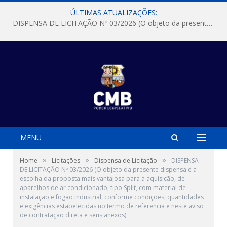
ÚLTIMAS ATUALIZAÇÕES:
DISPENSA DE LICITAÇÃO Nº 03/2026 (O objeto da presente dispensa é a escolha da proposta mais vantajosa para a aquisição, de aparelhos de ar condicionado, tipo Split, com material de instalação e fogão industrial, conforme condições, quantidades e exigências estabelecidas no termo de referencia e neste aviso de contratação direta e seus anexos)
MENU
»
»
»
Home
Licitações
Dispensa de Licitação
DISPENSA
DE LICITAÇÃO Nº 03/2026 (O objeto da presente dispensa é a
escolha da proposta mais vantajosa para a aquisição, de
aparelhos de ar condicionado, tipo Split, com material de
instalação e fogão industrial, conforme condições, quantidades
e exigências estabelecidas no termo de referencia e neste aviso
de contratação direta e seus anexos)