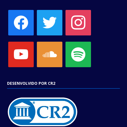
facebook
twitter
instagram
youtube
soundcloud
spotify
DESENVOLVIDO POR CR2