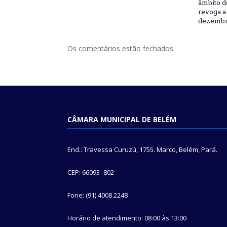
âmbito d
revoga a 
dezembro
Os comentários estão fechados.
CÂMARA MUNICIPAL DE BELÉM
End.: Travessa Curuzú, 1755. Marco, Belém, Pará.
CEP: 66093- 802
Fone: (91) 4008 2248
Horário de atendimento: 08:00 às 13:00