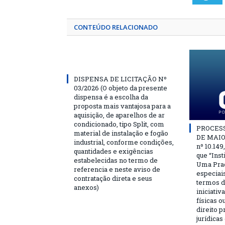
CONTEÚDO RELACIONADO
DISPENSA DE LICITAÇÃO Nº
03/2026 (O objeto da presente
dispensa é a escolha da
proposta mais vantajosa para a
aquisição, de aparelhos de ar
condicionado, tipo Split, com
PROCESSO
material de instalação e fogão
DE MAIO 
industrial, conforme condições,
nº 10.149
quantidades e exigências
que “Ins
estabelecidas no termo de
Uma Praç
referencia e neste aviso de
especiai
contratação direta e seus
termos d
anexos)
iniciativ
físicas o
direito 
jurídicas