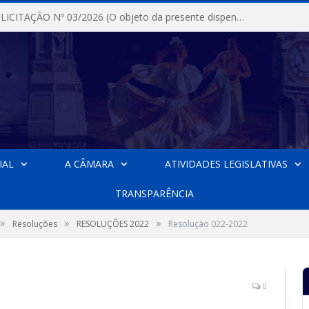
DISPENSA DE LICITAÇÃO Nº 03/2026 (O objeto da presente dispensa é a escolha da proposta mais vantajosa para a aquisição, de aparelhos de ar condicionado, tipo Split, com material de instalação e fogão industrial, conforme condições, quantidades e exigências estabelecidas no termo de referencia e neste aviso de contratação direta e seus anexos)
IAL
A CÂMARA
ATIVIDADES LEGISLATIVAS
TRANSPARÊNCIA
»
»
»
Resoluções
RESOLUÇÕES 2022
Resolução 022-2022
0