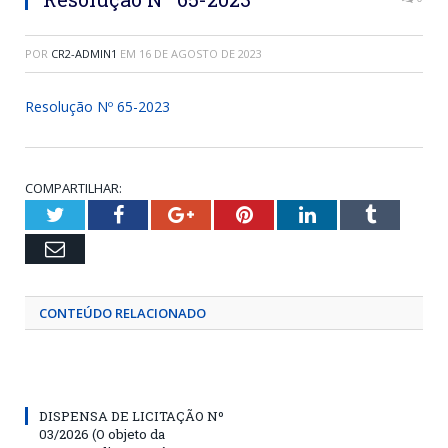
POR
CR2-ADMIN1
EM
16 DE AGOSTO DE 2023
Resolução Nº 65-2023
COMPARTILHAR:
Twitter
Facebook
Google+
Pinterest
LinkedIn
Tumblr
Email
CONTEÚDO RELACIONADO
DISPENSA DE LICITAÇÃO Nº
03/2026 (O objeto da