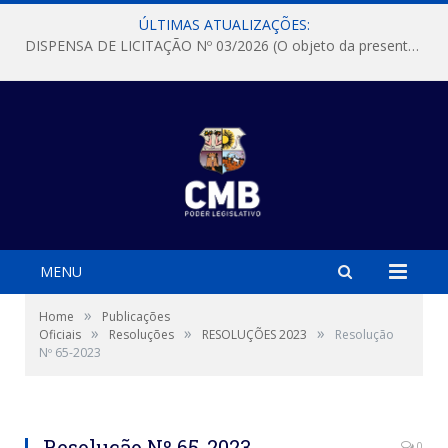
ÚLTIMAS ATUALIZAÇÕES:
DISPENSA DE LICITAÇÃO Nº 03/2026 (O objeto da presente dispensa é a escolha da proposta mais vantajosa para a aquisição, de aparelhos de ar condicionado, tipo Split, com material de instalação e fogão industrial, conforme condições, quantidades e exigências estabelecidas no termo de referencia e neste aviso de contratação direta e seus anexos)
MENU
»
Home
Publicações
»
»
»
Oficiais
Resoluções
RESOLUÇÕES 2023
Resolução
Nº 65-2023
Resolução Nº 65-2023
0