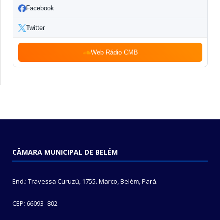
Facebook
Twitter
Web Rádio CMB
CÂMARA MUNICIPAL DE BELÉM
End.: Travessa Curuzú, 1755. Marco, Belém, Pará.
CEP: 66093- 802