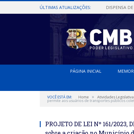
ÚLTIMAS ATUALIZAÇÕES:
PÁGINA INICIAL
MEMOR
»
VOCÊ ESTÁ EM:
Home
Atividades Legislativa
permite aos usuários de transportes públicos cole
PROJETO DE LEI Nº 161/2023, 
sobre a criação no Município 