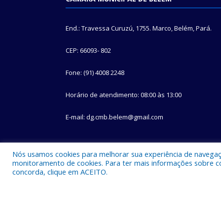
End.: Travessa Curuzú, 1755. Marco, Belém, Pará.
CEP: 66093- 802
Fone: (91) 4008 2248
Horário de atendimento: 08:00 às 13:00
E-mail: dg.cmb.belem@gmail.com
Nós usamos cookies para melhorar sua experiência de navegação
monitoramento de cookies. Para ter mais informações sobre como
concorda, clique em ACEITO.
Todos os direitos reservados a Câmara Municipal d