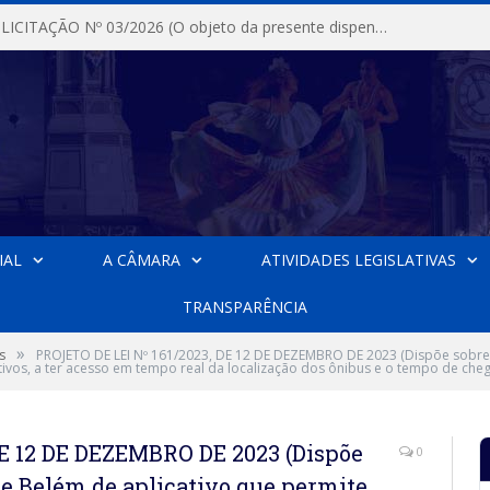
DISPENSA DE LICITAÇÃO Nº 03/2026 (O objeto da presente dispensa é a escolha da proposta mais vantajosa para a aquisição, de aparelhos de ar condicionado, tipo Split, com material de instalação e fogão industrial, conforme condições, quantidades e exigências estabelecidas no termo de referencia e neste aviso de contratação direta e seus anexos)
IAL
A CÂMARA
ATIVIDADES LEGISLATIVAS
TRANSPARÊNCIA
»
s
PROJETO DE LEI Nº 161/2023, DE 12 DE DEZEMBRO DE 2023 (Dispõe sobre 
tivos, a ter acesso em tempo real da localização dos ônibus e o tempo de cheg
DE 12 DE DEZEMBRO DE 2023 (Dispõe
0
de Belém de aplicativo que permite