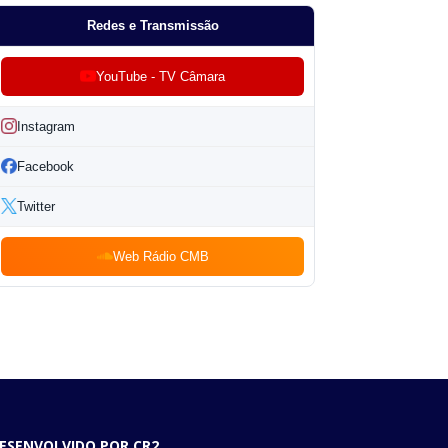
Redes e Transmissão
YouTube - TV Câmara
Instagram
Facebook
Twitter
Web Rádio CMB
ESENVOLVIDO POR CR2