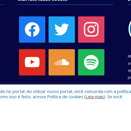
facebook
twitter
instagram
youtube
soundcloud
spotify
M
a
q
p
C
 no portal. Ao utilizar nosso portal, você concorda com a polític
 isso é feito, acesse Política de cookies (
Leia mais
). Se você
e Belém.
Mapa do Si