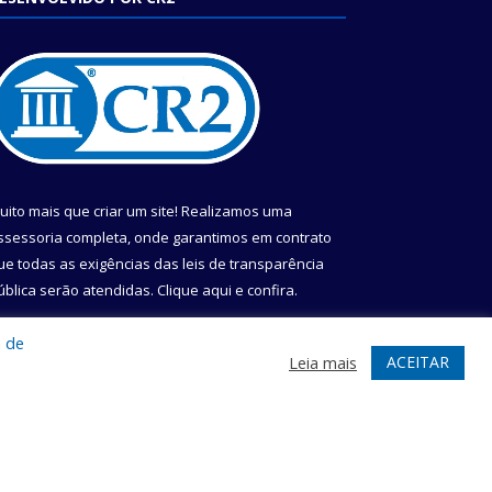
uito mais que criar um site! Realizamos uma
ssessoria completa, onde garantimos em contrato
ue todas as exigências das leis de transparência
ública serão atendidas. Clique aqui e confira.
onheça o
Programa Nacional de Transparência
a de
ACEITAR
Leia mais
te
Acessar Área Administrativa
Acessar Webmail