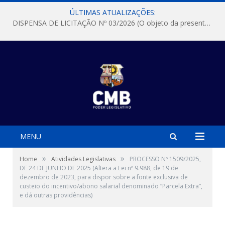
ÚLTIMAS ATUALIZAÇÕES:
DISPENSA DE LICITAÇÃO Nº 03/2026 (O objeto da presente dispensa é a escolha da proposta mais vantajosa para a aquisição, de aparelhos de ar condicionado, tipo Split, com material de instalação e fogão industrial, conforme condições, quantidades e exigências estabelecidas no termo de referencia e neste aviso de contratação direta e seus anexos)
MENU
»
»
Home
Atividades Legislativas
PROCESSO Nº 1509/2025,
DE 24 DE JUNHO DE 2025 (Altera a Lei nº 9.988, de 19 de
dezembro de 2023, para dispor sobre a fonte exclusiva de
custeio do incentivo/abono salarial denominado “Parcela Extra”,
e dá outras providências)