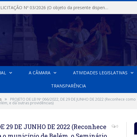
DISPENSA DE LICITAÇÃO Nº 03/2026 (O objeto da presente dispensa é a escolha da proposta mais vantajosa para a aquisição, de aparelhos de ar condicionado, tipo Split, com material de instalação e fogão industrial, conforme condições, quantidades e exigências estabelecidas no termo de referencia e neste aviso de contratação direta e seus anexos)
IAL
A CÂMARA
ATIVIDADES LEGISLATIVAS
TRANSPARÊNCIA
»
s
PROJETO DE LEI Nº 066/2022, DE 29 DE JUNHO DE 2022 (Reconhece como d
ém, e dá outras providências)
DE 29 DE JUNHO DE 2022 (Reconhece
0
a o município de Belém, o Seminário