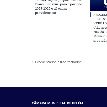
Plano Plurianual para o período
2025-2029 e dá outras
providências)
PROCESSO
DE JUNH
VEREAD
(Altera o
204, da L
Municípi
providên
Os comentários estão fechados.
CÂMARA MUNICIPAL DE BELÉM