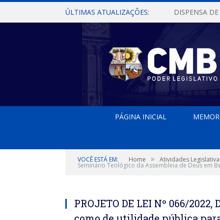
ÚLTIMAS ATUALIZAÇÕES:
PÁGINA INICIAL
MEMOR
»
VOCÊ ESTÁ EM:
Home
Atividades Legislativa
Seminário Teológico da Assembleia de Deus em Bel
PROJETO DE LEI Nº 066/2022, 
como de utilidade pública par