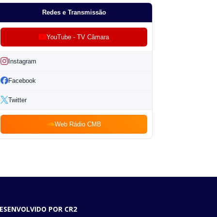
Redes e Transmissão
YouTube - TV Câmara
Instagram
Facebook
Twitter
Web Rádio CMB
ESENVOLVIDO POR CR2