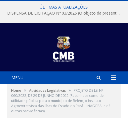
ÚLTIMAS ATUALIZAÇÕES:
DISPENSA DE LICITAÇÃO Nº 03/2026 (O objeto da presente dispensa é a escolha da proposta mais vantajosa para a aquisição, de aparelhos de ar condicionado, tipo Split, com material de instalação e fogão industrial, conforme condições, quantidades e exigências estabelecidas no termo de referencia e neste aviso de contratação direta e seus anexos)
MENU
»
»
Home
Atividades Legislativas
PROJETO DE LEI Nº
060/2022, DE 29 DE JUNHO DE 2022 (Reconhece como de
utilidade pública para o município de Belém, o Instituto
Agroextrativista das Ilhas do Estado do Pará – INAGIEPA, e dá
outras providências)