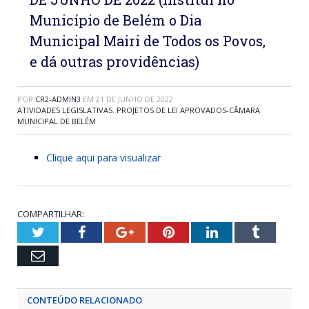
Município de Belém o Dia
Municipal Mairi de Todos os Povos,
e dá outras providências)
POR
CR2-ADMIN3
EM
21 DE JUNHO DE 2022
ATIVIDADES LEGISLATIVAS
,
PROJETOS DE LEI APROVADOS-CÂMARA
MUNICIPAL DE BELÉM
Clique aqui para visualizar
COMPARTILHAR:
Twitter
Facebook
Google+
Pinterest
LinkedIn
Tumblr
Email
CONTEÚDO RELACIONADO