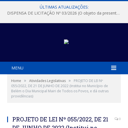
ÚLTIMAS ATUALIZAÇÕES:
DISPENSA DE LICITAÇÃO Nº 03/2026 (O objeto da presente dispensa é a escolha da proposta mais vantajosa para a aquisição, de aparelhos de ar condicionado, tipo Split, com material de instalação e fogão industrial, conforme condições, quantidades e exigências estabelecidas no termo de referencia e neste aviso de contratação direta e seus anexos)
MENU
»
»
Home
Atividades Legislativas
PROJETO DE LEI Nº
055/2022, DE 21 DE JUNHO DE 2022 (Institui no Município de
Belém o Dia Municipal Mairi de Todos os Povos, e dá outras
providências)
PROJETO DE LEI Nº 055/2022, DE 21
0
DE JUNHO DE 2022 (Institui no