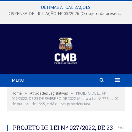
ÚLTIMAS ATUALIZAÇÕES:
DISPENSA DE LICITAÇÃO Nº 03/2026 (O objeto da presente dispensa é a escolha da proposta mais vantajosa para a aquisição, de aparelhos de ar condicionado, tipo Split, com material de instalação e fogão industrial, conforme condições, quantidades e exigências estabelecidas no termo de referencia e neste aviso de contratação direta e seus anexos)
MENU
»
»
Home
Atividades Legislativas
PROJETO DE LEI Nº
027/2022, DE 23 DE FEVEREIRO DE 2022 (Altera a Lei Nº 778 de 02
de outubro de 1995, e dá outras providências)
PROJETO DE LEI Nº 027/2022, DE 23
0