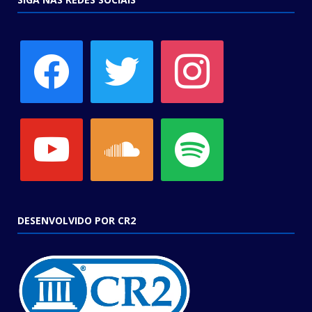
facebook
twitter
instagram
youtube
soundcloud
spotify
DESENVOLVIDO POR CR2