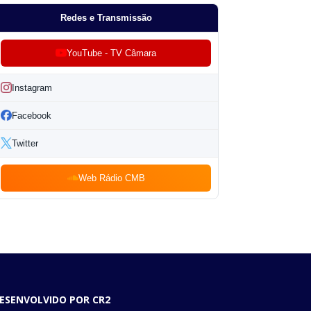
Redes e Transmissão
YouTube - TV Câmara
Instagram
Facebook
Twitter
Web Rádio CMB
ESENVOLVIDO POR CR2