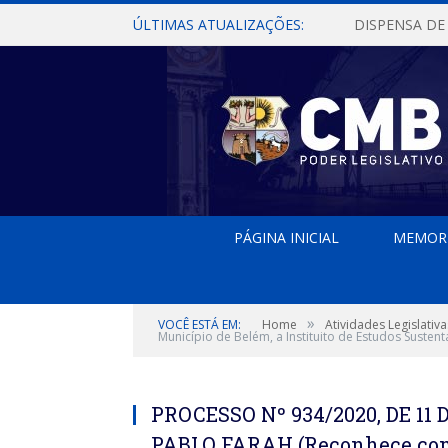
ÚLTIMAS ATUALIZAÇÕES:
PÁGINA INICIAL
MEMOR
»
VOCÊ ESTÁ EM:
Home
Atividades Legislativa
Município de Belém, a Instituito de Estudos Suste
PROCESSO Nº 934/2020, DE 1
PABLO FARAH (Reconhece como 