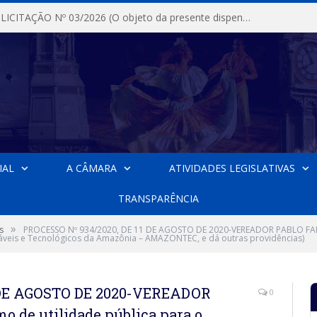
DISPENSA DE LICITAÇÃO Nº 03/2026 (O objeto da presente dispensa é a escolha da proposta mais vantajosa para a aquisição, de aparelhos de ar condicionado, tipo Split, com material de instalação e fogão industrial, conforme condições, quantidades e exigências estabelecidas no termo de referencia e neste aviso de contratação direta e seus anexos)
IAL
A CÂMARA
ATIVIDADES LEGISLATIVAS
TRANSPARÊNCIA
»
s
PROCESSO Nº 934/2020, DE 11 DE AGOSTO DE 2020-VEREADOR PABLO FARA
ntáveis e Tecnológicos da Amazônia – AMAZONTEC, e dá outras providências)
1 DE AGOSTO DE 2020-VEREADOR
0
de utilidade pública para o