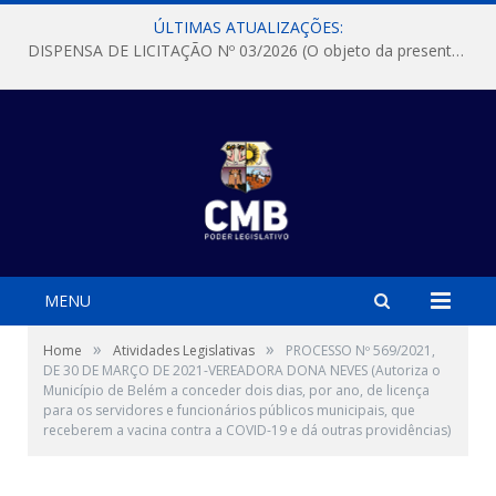
ÚLTIMAS ATUALIZAÇÕES:
DISPENSA DE LICITAÇÃO Nº 03/2026 (O objeto da presente dispensa é a escolha da proposta mais vantajosa para a aquisição, de aparelhos de ar condicionado, tipo Split, com material de instalação e fogão industrial, conforme condições, quantidades e exigências estabelecidas no termo de referencia e neste aviso de contratação direta e seus anexos)
MENU
»
»
Home
Atividades Legislativas
PROCESSO Nº 569/2021,
DE 30 DE MARÇO DE 2021-VEREADORA DONA NEVES (Autoriza o
Município de Belém a conceder dois dias, por ano, de licença
para os servidores e funcionários públicos municipais, que
receberem a vacina contra a COVID-19 e dá outras providências)