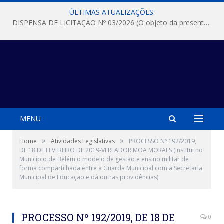
ÚLTIMAS ATUALIZAÇÕES:
DISPENSA DE LICITAÇÃO Nº 03/2026 (O objeto da presente dispensa é a escolha da proposta mais vantajosa para a aquisição, de aparelhos de ar condicionado, tipo Split, com material de instalação e fogão industrial, conforme condições, quantidades e exigências estabelecidas no termo de referencia e neste aviso de contratação direta e seus anexos)
MENU
»
»
Home
Atividades Legislativas
PROCESSO Nº 192/2019,
DE 18 DE FEVEREIRO DE 2019-VEREADOR MOA MORAES (Institui no
Município de Belém o modelo de gestão e ensino militar de
forma compartilhada entre a Guarda Municipal com a Secretaria
Municipal de Educação e dá outras providências)
PROCESSO Nº 192/2019, DE 18 DE
0