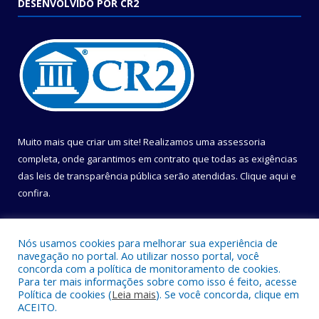
DESENVOLVIDO POR CR2
Muito mais que criar um site! Realizamos uma assessoria
completa, onde garantimos em contrato que todas as exigências
das leis de transparência pública serão atendidas. Clique aqui e
confira.
Conheça o
Programa Nacional de Transparência
Nós usamos cookies para melhorar sua experiência de
navegação no portal. Ao utilizar nosso portal, você
concorda com a política de monitoramento de cookies.
Para ter mais informações sobre como isso é feito, acesse
Política de cookies (
Leia mais
). Se você concorda, clique em
Todos os direitos reservados a Câmara Municipal de Belém.
ACEITO.