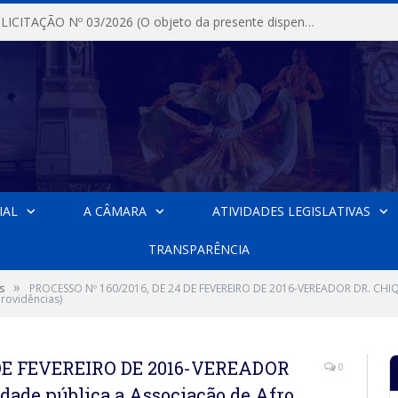
DISPENSA DE LICITAÇÃO Nº 03/2026 (O objeto da presente dispensa é a escolha da proposta mais vantajosa para a aquisição, de aparelhos de ar condicionado, tipo Split, com material de instalação e fogão industrial, conforme condições, quantidades e exigências estabelecidas no termo de referencia e neste aviso de contratação direta e seus anexos)
IAL
A CÂMARA
ATIVIDADES LEGISLATIVAS
TRANSPARÊNCIA
»
s
PROCESSO Nº 160/2016, DE 24 DE FEVEREIRO DE 2016-VEREADOR DR. CHIQU
rovidências)
 DE FEVEREIRO DE 2016-VEREADOR
0
dade pública a Associação de Afro