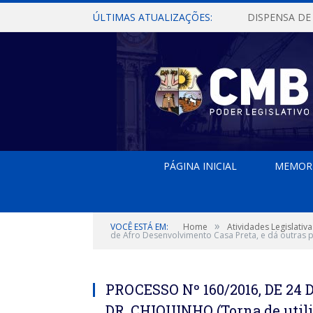
ÚLTIMAS ATUALIZAÇÕES:
PÁGINA INICIAL
MEMOR
»
VOCÊ ESTÁ EM:
Home
Atividades Legislativa
de Afro Desenvolvimento Casa Preta, e dá outras p
PROCESSO Nº 160/2016, DE 24
DR. CHIQUINHO (Torna de utili