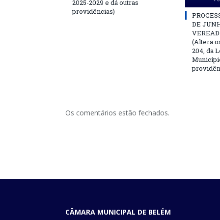
2025-2029 e dá outras
providências)
PROCESSO
DE JUNH
VEREAD
(Altera o
204, da L
Municípi
providên
Os comentários estão fechados.
CÂMARA MUNICIPAL DE BELÉM