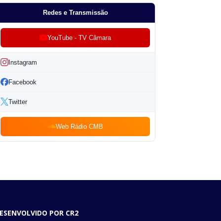
Redes e Transmissão
YouTube - TV Câmara
Instagram
Facebook
Twitter
Web Rádio CMB
ESENVOLVIDO POR CR2