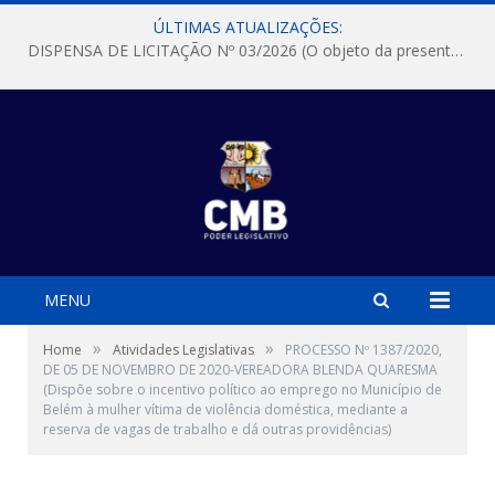
ÚLTIMAS ATUALIZAÇÕES:
DISPENSA DE LICITAÇÃO Nº 03/2026 (O objeto da presente dispensa é a escolha da proposta mais vantajosa para a aquisição, de aparelhos de ar condicionado, tipo Split, com material de instalação e fogão industrial, conforme condições, quantidades e exigências estabelecidas no termo de referencia e neste aviso de contratação direta e seus anexos)
MENU
»
»
Home
Atividades Legislativas
PROCESSO Nº 1387/2020,
DE 05 DE NOVEMBRO DE 2020-VEREADORA BLENDA QUARESMA
(Dispõe sobre o incentivo político ao emprego no Município de
Belém à mulher vítima de violência doméstica, mediante a
reserva de vagas de trabalho e dá outras providências)