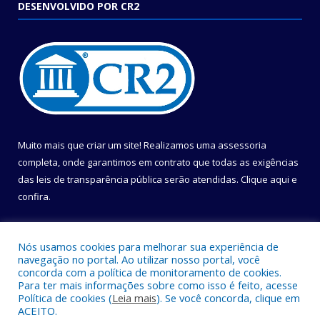
DESENVOLVIDO POR CR2
Muito mais que criar um site! Realizamos uma assessoria
completa, onde garantimos em contrato que todas as exigências
das leis de transparência pública serão atendidas. Clique aqui e
confira.
Conheça o
Programa Nacional de Transparência
Nós usamos cookies para melhorar sua experiência de
navegação no portal. Ao utilizar nosso portal, você
concorda com a política de monitoramento de cookies.
Para ter mais informações sobre como isso é feito, acesse
Política de cookies (
Leia mais
). Se você concorda, clique em
Todos os direitos reservados a Câmara Municipal de Belém.
ACEITO.