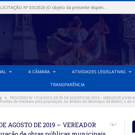
DISPENSA DE LICITAÇÃO Nº 03/2026 (O objeto da presente dispensa é a escolha da proposta mais vantajosa para a aquisição, de aparelhos de ar condicionado, tipo Split, com material de instalação e fogão industrial, conforme condições, quantidades e exigências estabelecidas no termo de referencia e neste aviso de contratação direta e seus anexos)
IAL
A CÂMARA
ATIVIDADES LEGISLATIVAS
TRANSPARÊNCIA
»
s
PROCESSO Nº 1216/2019, DE 05 DE AGOSTO DE 2019 – VEREADOR JOHN WA
ruídas de imediato pela população, no âmbito do Município de Belém, e dá ou
5 DE AGOSTO DE 2019 – VEREADOR
0
ração de obras públicas municipais