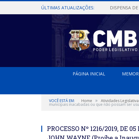
ÚLTIMAS ATUALIZAÇÕES:
PÁGINA INICIAL
MEMOR
»
VOCÊ ESTÁ EM:
Home
Atividades Legislativa
municipais inacabadas ou que não possam ser usuf
PROCESSO Nº 1216/2019, DE 0
JOHN WAYNE (Proíbe a Inaugu