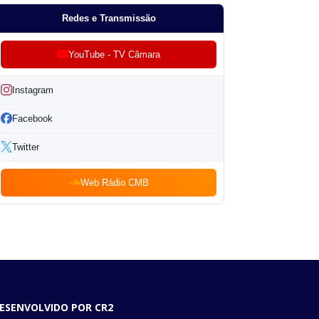
Redes e Transmissão
YouTube - TV Câmara
Instagram
Facebook
Twitter
Web Rádio CMB
ESENVOLVIDO POR CR2