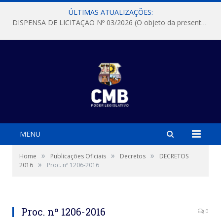
ÚLTIMAS ATUALIZAÇÕES:
DISPENSA DE LICITAÇÃO Nº 03/2026 (O objeto da presente dispensa é a escolha da proposta mais vantajosa para a aquisição, de aparelhos de ar condicionado, tipo Split, com material de instalação e fogão industrial, conforme condições, quantidades e exigências estabelecidas no termo de referencia e neste aviso de contratação direta e seus anexos)
MENU
»
»
»
Home
Publicações Oficiais
Decretos
DECRETOS
»
2016
Proc. nº 1206-2016
Proc. nº 1206-2016
0