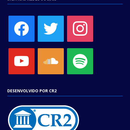
facebook
twitter
instagram
youtube
soundcloud
spotify
DESENVOLVIDO POR CR2