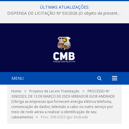
ÚLTIMAS ATUALIZAÇÕES:
DISPENSA DE LICITAÇÃO Nº 03/2026 (O objeto da presente dispensa é a escolha da proposta mais vantajosa para a aquisição, de aparelhos de ar condicionado, tipo Split, com material de instalação e fogão industrial, conforme condições, quantidades e exigências estabelecidas no termo de referencia e neste aviso de contratação direta e seus anexos)
MENU
»
»
Home
Projetos de Lei em Tramitação
PROCESSO Nº
309/2023, DE 13 DE MARÇO DE 2023-VEREADOR IGOR ANDRADE
(Obriga as empresas que fornecem energia elétrica telefonia,
comunicação de dados, televisão a cabo ou outro serviço por
meio de rede aérea a realizar a identificação de seu
»
cabeamento)
Proc. 309-2023 Igor Andrade