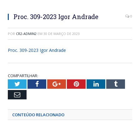
Proc. 309-2023 Igor Andrade
0
POR
CR2-ADMIN2
EM
30 DE MARÇO DE 2023
Proc. 309-2023 Igor Andrade
COMPARTILHAR:
Twitter
Facebook
Google+
Pinterest
LinkedIn
Tumblr
Email
CONTEÚDO RELACIONADO