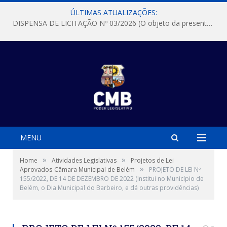
ÚLTIMAS ATUALIZAÇÕES:
DISPENSA DE LICITAÇÃO Nº 03/2026 (O objeto da presente dispensa é a escolha da proposta mais vantajosa para a aquisição, de aparelhos de ar condicionado, tipo Split, com material de instalação e fogão industrial, conforme condições, quantidades e exigências estabelecidas no termo de referencia e neste aviso de contratação direta e seus anexos)
MENU
»
»
Home
Atividades Legislativas
Projetos de Lei
»
Aprovados-Câmara Municipal de Belém
PROJETO DE LEI Nº
155/2022, DE 14 DE DEZEMBRO DE 2022 (Institui no Município de
Belém, o Dia Municipal do Barbeiro, e dá outras providências)