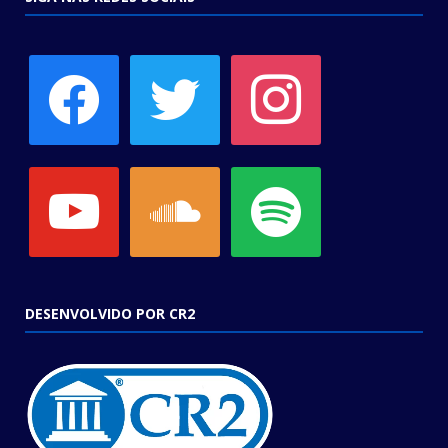
facebook
twitter
instagram
youtube
soundcloud
spotify
DESENVOLVIDO POR CR2