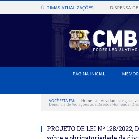
ÚLTIMAS ATUALIZAÇÕES:
PÁGINA INICIAL
MEMOR
»
VOCÊ ESTÁ EM:
Home
Atividades Legislativa
Denúncia de Violações aos Direitos Humanos (Disqu
PROJETO DE LEI Nº 128/2022, 
sobre a obrigatoriedade da di