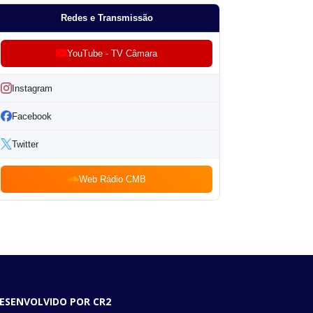
Redes e Transmissão
YouTube - TV Câmara
Instagram
Facebook
Twitter
Web Rádio CMB
ESENVOLVIDO POR CR2