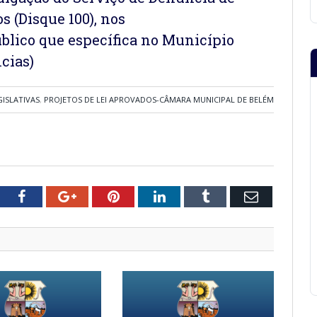
 (Disque 100), nos
blico que específica no Município
cias)
GISLATIVAS
,
PROJETOS DE LEI APROVADOS-CÂMARA MUNICIPAL DE BELÉM
tter
Facebook
Google+
Pinterest
LinkedIn
Tumblr
Email