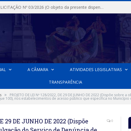
DISPENSA DE LICITAÇÃO Nº 03/2026 (O objeto da presente dispensa é a escolha da proposta mais vantajosa para a aquisição, de aparelhos de ar condicionado, tipo Split, com material de instalação e fogão industrial, conforme condições, quantidades e exigências estabelecidas no termo de referencia e neste aviso de contratação direta e seus anexos)
IAL
A CÂMARA
ATIVIDADES LEGISLATIVAS
TRANSPARÊNCIA
»
s
PROJETO DE LEI Nº 128/2022, DE 29 DE JUNHO DE 2022 (Dispõe sobre a o
e 100), nos estabelecimentos de acesso público que específica no Município 
DE 29 DE JUNHO DE 2022 (Dispõe
0
vulgação do Serviço de Denúncia de