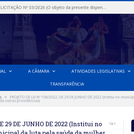
DISPENSA DE LICITAÇÃO Nº 03/2026 (O objeto da presente dispensa é a escolha da proposta mais vantajosa para a aquisição, de aparelhos de ar condicionado, tipo Split, com material de instalação e fogão industrial, conforme condições, quantidades e exigências estabelecidas no termo de referencia e neste aviso de contratação direta e seus anexos)
IAL
A CÂMARA
ATIVIDADES LEGISLATIVAS
TRANSPARÊNCIA
»
s
PROJETO DE LEI Nº 108/2022, DE 29 DE JUNHO DE 2022 (Institui no municíp
dá outras providências)
E 29 DE JUNHO DE 2022 (Institui no
0
icipal da luta pela saúde da mulher