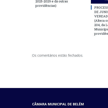
2025-2029 e dá outras
providências)
PROCESSO
DE JUNH
VEREAD
(Altera o
204, da L
Municípi
providên
Os comentários estão fechados.
CÂMARA MUNICIPAL DE BELÉM