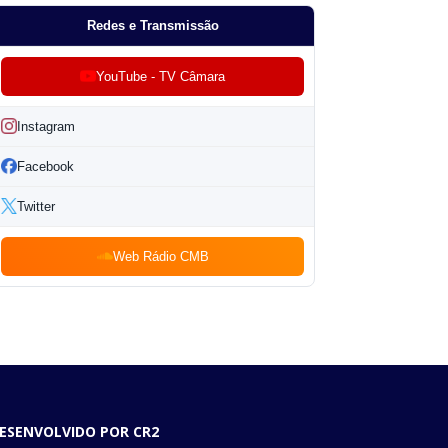
Redes e Transmissão
YouTube - TV Câmara
Instagram
Facebook
Twitter
Web Rádio CMB
ESENVOLVIDO POR CR2