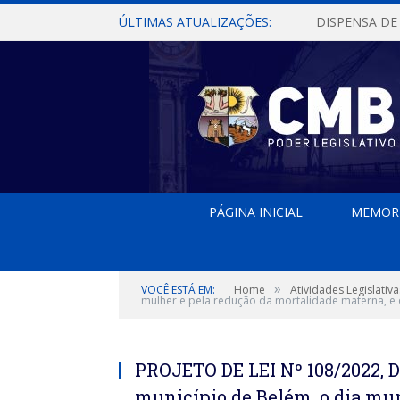
ÚLTIMAS ATUALIZAÇÕES:
PÁGINA INICIAL
MEMOR
»
VOCÊ ESTÁ EM:
Home
Atividades Legislativa
mulher e pela redução da mortalidade materna, e 
PROJETO DE LEI Nº 108/2022, D
município de Belém, o dia mun