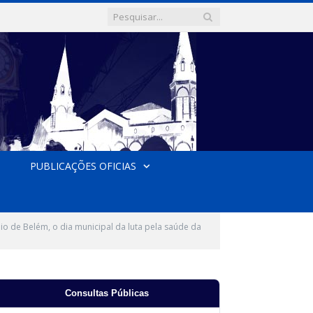
PUBLICAÇÕES OFICIAS
io de Belém, o dia municipal da luta pela saúde da
Consultas Públicas