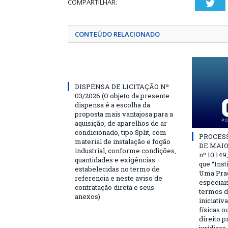
COMPARTILHAR:
Twi
CONTEÚDO RELACIONADO
DISPENSA DE LICITAÇÃO Nº
03/2026 (O objeto da presente
dispensa é a escolha da
proposta mais vantajosa para a
aquisição, de aparelhos de ar
condicionado, tipo Split, com
PROCESSO
material de instalação e fogão
DE MAIO 
industrial, conforme condições,
nº 10.149
quantidades e exigências
que “Ins
estabelecidas no termo de
Uma Praç
referencia e neste aviso de
especiai
contratação direta e seus
termos d
anexos)
iniciativ
físicas o
direito 