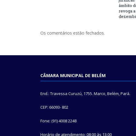
jurídicas
âmbito d
revoga a 
dezembro
Os comentários estão fechados.
CÂMARA MUNICIPAL DE BELÉM
End.: Travessa Curuzú, 1755. Marco, Belém, Pará.
CEP: 66093- 802
Fone: (91) 4008 2248
Horário de atendimento: 08:00 às 13:00