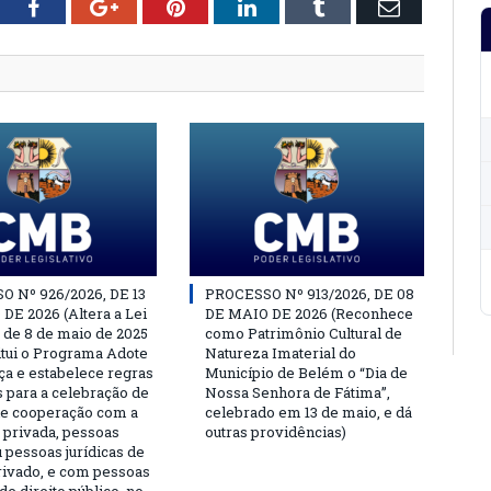
tter
Facebook
Google+
Pinterest
LinkedIn
Tumblr
Email
 Nº 926/2026, DE 13
PROCESSO Nº 913/2026, DE 08
DE 2026 (Altera a Lei
DE MAIO DE 2026 (Reconhece
, de 8 de maio de 2025
como Patrimônio Cultural de
titui o Programa Adote
Natureza Imaterial do
a e estabelece regras
Município de Belém o “Dia de
s para a celebração de
Nossa Senhora de Fátima”,
e cooperação com a
celebrado em 13 de maio, e dá
a privada, pessoas
outras providências)
u pessoas jurídicas de
privado, e com pessoas