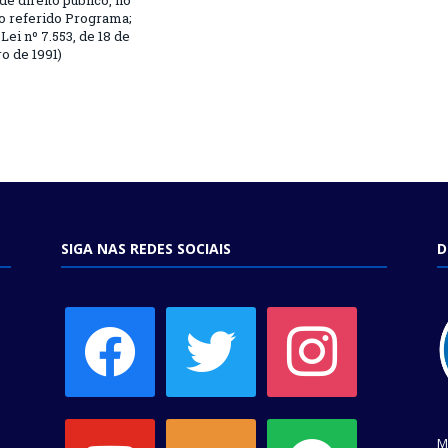
 de direito público, no
o referido Programa;
Lei nº 7.553, de 18 de
 de 1991)
SIGA NAS REDES SOCIAIS
D
facebook
twitter
instagram
youtube
soundcloud
spotify
M