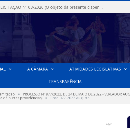
DISPENSA DE LICITAÇÃO Nº 03/2026 (O objeto da presente dispensa é a escolha da proposta mais vantajosa para a aquisição, de aparelhos de ar condicionado, tipo Split, com material de instalação e fogão industrial, conforme condições, quantidades e exigências estabelecidas no termo de referencia e neste aviso de contratação direta e seus anexos)
IAL
A CÂMARA
ATIVIDADES LEGISLATIVAS
TRANSPARÊNCIA
»
ramitação
PROCESSO Nº 977/2022, DE 24 DE MAIO DE 2022 - VEREADOR AUGU
»
e dá outras providências)
Proc. 977-2022 Augusto
0