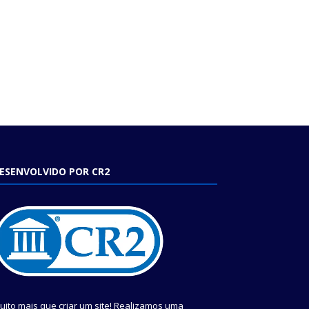
ESENVOLVIDO POR CR2
uito mais que criar um site! Realizamos uma