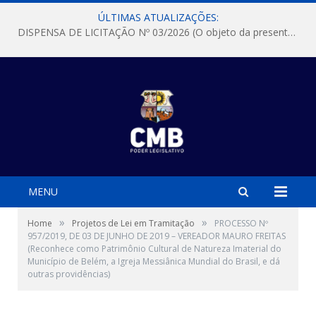
ÚLTIMAS ATUALIZAÇÕES:
DISPENSA DE LICITAÇÃO Nº 03/2026 (O objeto da presente dispensa é a escolha da proposta mais vantajosa para a aquisição, de aparelhos de ar condicionado, tipo Split, com material de instalação e fogão industrial, conforme condições, quantidades e exigências estabelecidas no termo de referencia e neste aviso de contratação direta e seus anexos)
MENU
»
»
Home
Projetos de Lei em Tramitação
PROCESSO Nº
957/2019, DE 03 DE JUNHO DE 2019 – VEREADOR MAURO FREITAS
(Reconhece como Patrimônio Cultural de Natureza Imaterial do
Município de Belém, a Igreja Messiânica Mundial do Brasil, e dá
outras providências)