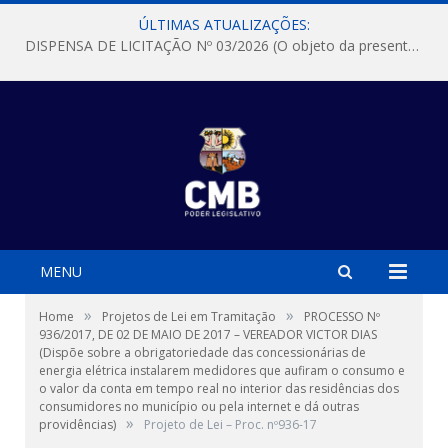
ÚLTIMAS ATUALIZAÇÕES:
DISPENSA DE LICITAÇÃO Nº 03/2026 (O objeto da presente dispensa é a escolha da proposta mais vantajosa para a aquisição, de aparelhos de ar condicionado, tipo Split, com material de instalação e fogão industrial, conforme condições, quantidades e exigências estabelecidas no termo de referencia e neste aviso de contratação direta e seus anexos)
MENU
»
»
Home
Projetos de Lei em Tramitação
PROCESSO Nº
936/2017, DE 02 DE MAIO DE 2017 – VEREADOR VICTOR DIAS
(Dispõe sobre a obrigatoriedade das concessionárias de
energia elétrica instalarem medidores que aufiram o consumo e
o valor da conta em tempo real no interior das residências dos
consumidores no município ou pela internet e dá outras
»
providências)
Projeto de Lei – Proc. nº936-17