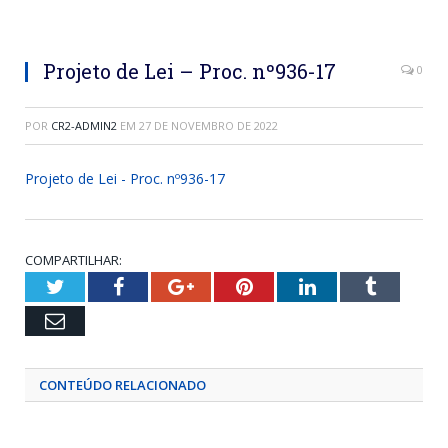
Projeto de Lei – Proc. nº936-17
0
POR
CR2-ADMIN2
EM
27 DE NOVEMBRO DE 2022
Projeto de Lei - Proc. nº936-17
COMPARTILHAR:
Twitter
Facebook
Google+
Pinterest
LinkedIn
Tumblr
Email
CONTEÚDO RELACIONADO