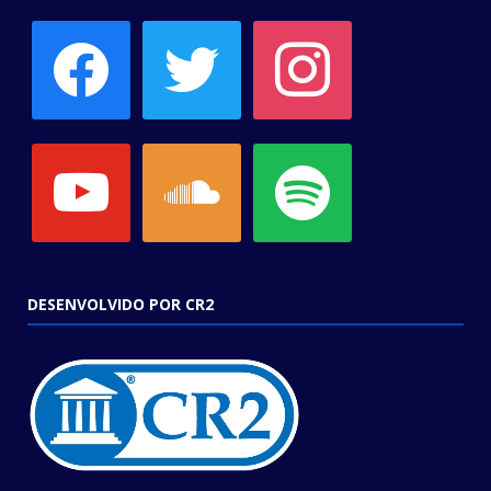
facebook
twitter
instagram
youtube
soundcloud
spotify
DESENVOLVIDO POR CR2