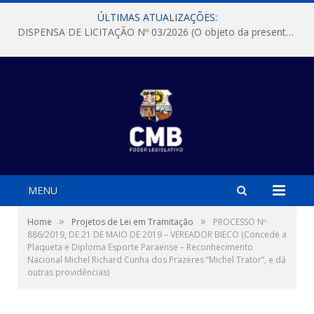
ÚLTIMAS ATUALIZAÇÕES:
DISPENSA DE LICITAÇÃO Nº 03/2026 (O objeto da presente dispensa é a escolha da proposta mais vantajosa para a aquisição, de aparelhos de ar condicionado, tipo Split, com material de instalação e fogão industrial, conforme condições, quantidades e exigências estabelecidas no termo de referencia e neste aviso de contratação direta e seus anexos)
MENU
»
»
Home
Projetos de Lei em Tramitação
PROCESSO Nº
886/2019, DE 21 DE MAIO DE 2019 – VEREADOR BIECO (Concede a
Plaqueta e Diploma Esporte Paraense – Reconhecimento
Nacional Michel Richard Cunha dos Prazeres “Michel Trator”, e dá
outras providências)