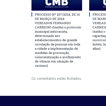
PROCESSO Nº 257/2024, DE 14
PROCESSO
DE MARÇO DE 2024-
DE MARÇ
VEREADOR FERNANDO
VEREAD
CARNEIRO (Institui o protocolo
CARNEIRO
municipal antirracista,
Institui 
determinado aos
capacita
estabelecimentos de grande
socorros
circulação de pessoas em toda
hotéis, h
a cidade a implementação de
afins)
medidas de prevenção,
conscientização e acolhimento
de vítimas em situação de
racismo)
Os comentários estão fechados.