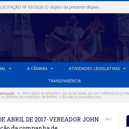
DISPENSA DE LICITAÇÃO Nº 03/2026 (O objeto da presente dispensa é a escolha da proposta mais vantajosa para a aquisição, de aparelhos de ar condicionado, tipo Split, com material de instalação e fogão industrial, conforme condições, quantidades e exigências estabelecidas no termo de referencia e neste aviso de contratação direta e seus anexos)
IAL
A CÂMARA
ATIVIDADES LEGISLATIVAS
TRANSPARÊNCIA
»
ramitação
PROCESSO Nº 878/2017, DE 25 DE ABRIL DE 2017-VEREADOR JOHN
 no âmbito do município de Belém, e dá outras providências)
5 DE ABRIL DE 2017-VEREADOR JOHN
0
ação da companha de