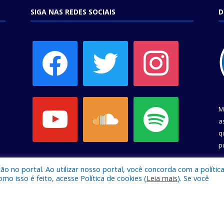
SIGA NAS REDES SOCIAIS
D
facebook
twitter
instagram
youtube
soundcloud
spotify
M
a
q
p
C
 no portal. Ao utilizar nosso portal, você concorda com a polític
 isso é feito, acesse Política de cookies (
Leia mais
). Se você
e Belém.
Mapa do Si