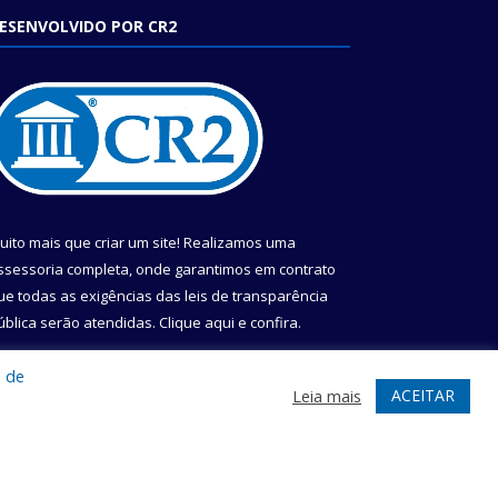
ESENVOLVIDO POR CR2
uito mais que criar um site! Realizamos uma
ssessoria completa, onde garantimos em contrato
ue todas as exigências das leis de transparência
ública serão atendidas. Clique aqui e confira.
onheça o
Programa Nacional de Transparência
a de
ACEITAR
Leia mais
te
Acessar Área Administrativa
Acessar Webmail