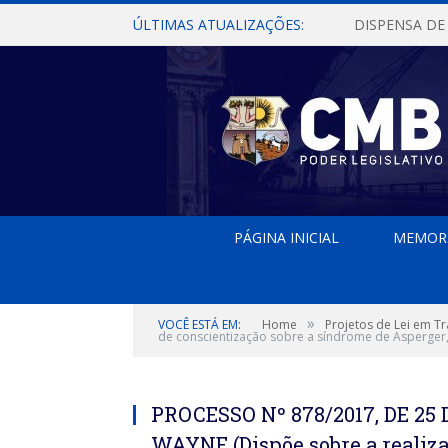
ÚLTIMAS ATUALIZAÇÕES:
PÁGINA INICIAL
MEMOR
»
VOCÊ ESTÁ EM:
Home
Projetos de Lei em T
de conscientização sobre a síndrome de Asperger,
PROCESSO Nº 878/2017, DE 2
WAYNE (Dispõe sobre a realiz