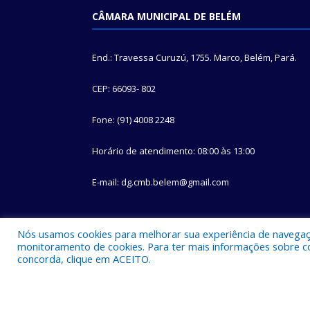
CÂMARA MUNICIPAL DE BELÉM
End.: Travessa Curuzú, 1755. Marco, Belém, Pará.
CEP: 66093- 802
Fone: (91) 4008 2248
Horário de atendimento: 08:00 às 13:00
E-mail: dg.cmb.belem@gmail.com
Nós usamos cookies para melhorar sua experiência de navegação
monitoramento de cookies. Para ter mais informações sobre como
concorda, clique em ACEITO.
Todos os direitos reservados a Câmara Municipal d