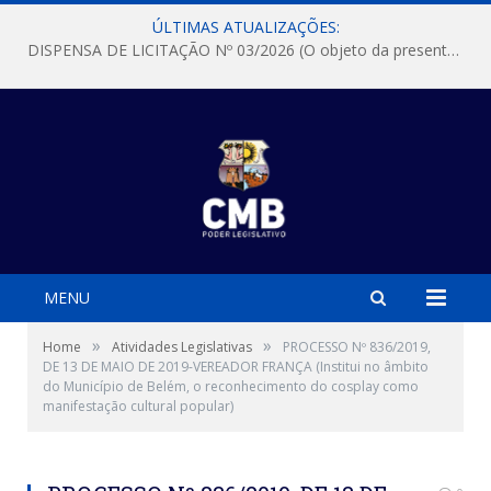
ÚLTIMAS ATUALIZAÇÕES:
DISPENSA DE LICITAÇÃO Nº 03/2026 (O objeto da presente dispensa é a escolha da proposta mais vantajosa para a aquisição, de aparelhos de ar condicionado, tipo Split, com material de instalação e fogão industrial, conforme condições, quantidades e exigências estabelecidas no termo de referencia e neste aviso de contratação direta e seus anexos)
MENU
»
»
Home
Atividades Legislativas
PROCESSO Nº 836/2019,
DE 13 DE MAIO DE 2019-VEREADOR FRANÇA (Institui no âmbito
do Município de Belém, o reconhecimento do cosplay como
manifestação cultural popular)