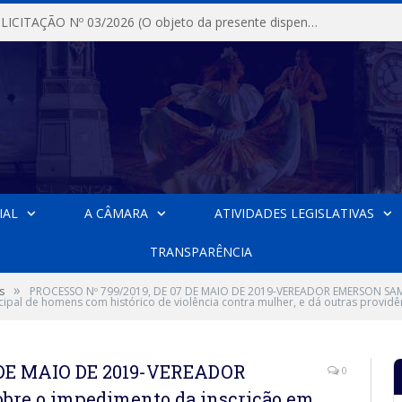
DISPENSA DE LICITAÇÃO Nº 03/2026 (O objeto da presente dispensa é a escolha da proposta mais vantajosa para a aquisição, de aparelhos de ar condicionado, tipo Split, com material de instalação e fogão industrial, conforme condições, quantidades e exigências estabelecidas no termo de referencia e neste aviso de contratação direta e seus anexos)
IAL
A CÂMARA
ATIVIDADES LEGISLATIVAS
TRANSPARÊNCIA
»
s
PROCESSO Nº 799/2019, DE 07 DE MAIO DE 2019-VEREADOR EMERSON SAMP
pal de homens com histórico de violência contra mulher, e dá outras providê
 DE MAIO DE 2019-VEREADOR
0
re o impedimento da inscrição em