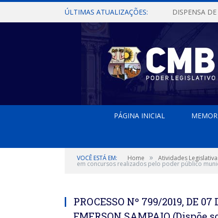
ÚLTIMAS ATUALIZAÇÕES:
PÁGINA INICIAL
MEMOR
»
VOCÊ ESTÁ EM:
Home
Atividades Legislativa
em concursos realizados pelo poder público munici
PROCESSO Nº 799/2019, DE 07
EMERSON SAMPAIO (Dispõe sob