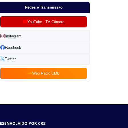
Redes e Transmissão
YouTube - TV Câmara
Instagram
Facebook
Twitter
Web Rádio CMB
ESENVOLVIDO POR CR2