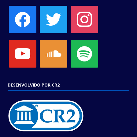
facebook
twitter
instagram
youtube
soundcloud
spotify
DESENVOLVIDO POR CR2