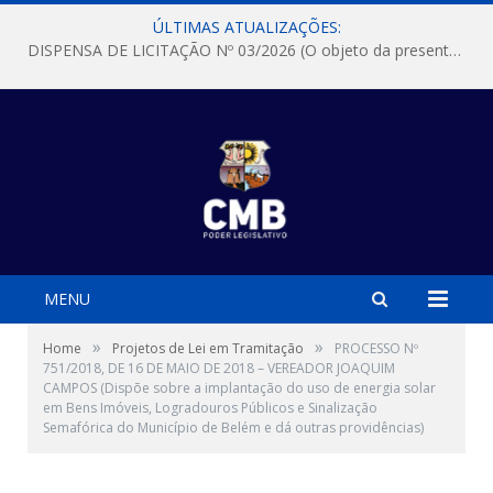
ÚLTIMAS ATUALIZAÇÕES:
DISPENSA DE LICITAÇÃO Nº 03/2026 (O objeto da presente dispensa é a escolha da proposta mais vantajosa para a aquisição, de aparelhos de ar condicionado, tipo Split, com material de instalação e fogão industrial, conforme condições, quantidades e exigências estabelecidas no termo de referencia e neste aviso de contratação direta e seus anexos)
MENU
»
»
Home
Projetos de Lei em Tramitação
PROCESSO Nº
751/2018, DE 16 DE MAIO DE 2018 – VEREADOR JOAQUIM
CAMPOS (Dispõe sobre a implantação do uso de energia solar
em Bens Imóveis, Logradouros Públicos e Sinalização
Semafórica do Município de Belém e dá outras providências)