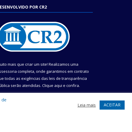
ESENVOLVIDO POR CR2
uito mais que criar um site! Realizamos uma
ssessoria completa, onde garantimos em contrato
ue todas as exigências das leis de transparência
ública serão atendidas. Clique aqui e confira.
onheça o
Programa Nacional de Transparência
a de
ACEITAR
Leia mais
te
Acessar Área Administrativa
Acessar Webmail