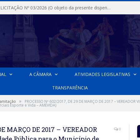
DISPENSA DE LICITAÇÃO Nº 03/2026 (O objeto da presente dispensa é a escolha da proposta mais vantajosa para a aquisição, de aparelhos de ar condicionado, tipo Split, com material de instalação e fogão industrial, conforme condições, quantidades e exigências estabelecidas no termo de referencia e neste aviso de contratação direta e seus anexos)
IAL
A CÂMARA
ATIVIDADES LEGISLATIVAS
TRANSPARÊNCIA
»
ramitação
PROCESSO Nº 602/2017, DE 29 DE MARÇO DE 2017 – VEREADOR VICT
rciais Esporte e Vida – AMEVIDA)
9 DE MARÇO DE 2017 – VEREADOR
0
dade Pública para o Município de