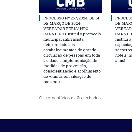
PROCESSO Nº 257/2024, DE 14
PROCESSO
DE MARÇO DE 2024-
DE MARÇ
VEREADOR FERNANDO
VEREAD
CARNEIRO (Institui o protocolo
CARNEIRO
municipal antirracista,
Institui 
determinado aos
capacita
estabelecimentos de grande
socorros
circulação de pessoas em toda
hotéis, h
a cidade a implementação de
afins)
medidas de prevenção,
conscientização e acolhimento
de vítimas em situação de
racismo)
Os comentários estão fechados.