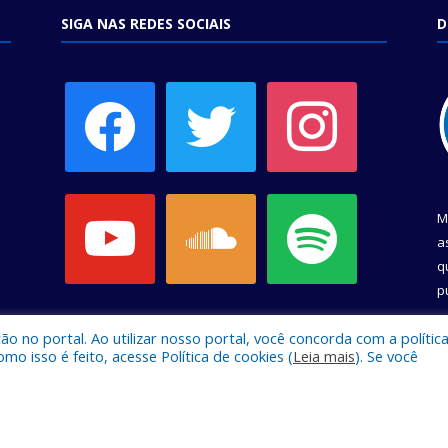
SIGA NAS REDES SOCIAIS
D
facebook
twitter
instagram
youtube
soundcloud
spotify
M
a
q
p
C
 no portal. Ao utilizar nosso portal, você concorda com a polític
 isso é feito, acesse Política de cookies (
Leia mais
). Se você
e Belém.
Mapa do Si