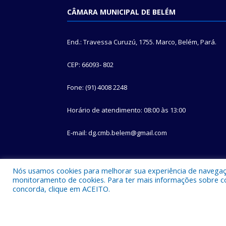
CÂMARA MUNICIPAL DE BELÉM
End.: Travessa Curuzú, 1755. Marco, Belém, Pará.
CEP: 66093- 802
Fone: (91) 4008 2248
Horário de atendimento: 08:00 às 13:00
E-mail: dg.cmb.belem@gmail.com
Nós usamos cookies para melhorar sua experiência de navegação
monitoramento de cookies. Para ter mais informações sobre como
concorda, clique em ACEITO.
Todos os direitos reservados a Câmara Municipal d