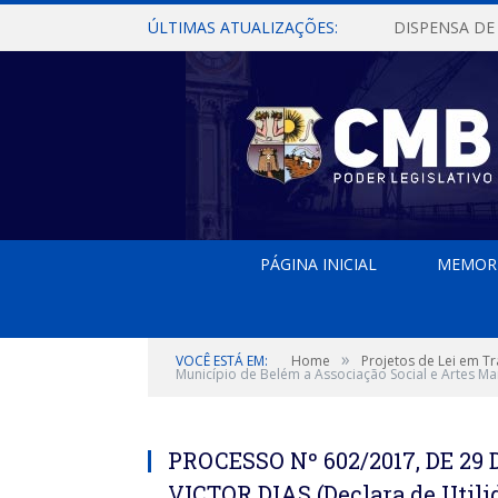
ÚLTIMAS ATUALIZAÇÕES:
PÁGINA INICIAL
MEMOR
»
VOCÊ ESTÁ EM:
Home
Projetos de Lei em T
Município de Belém a Associação Social e Artes Ma
PROCESSO Nº 602/2017, DE 2
VICTOR DIAS (Declara de Utili