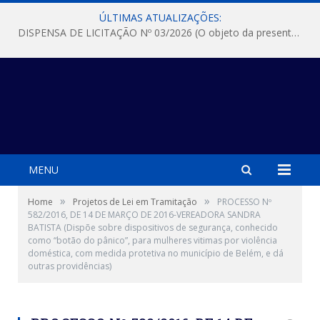
ÚLTIMAS ATUALIZAÇÕES:
DISPENSA DE LICITAÇÃO Nº 03/2026 (O objeto da presente dispensa é a escolha da proposta mais vantajosa para a aquisição, de aparelhos de ar condicionado, tipo Split, com material de instalação e fogão industrial, conforme condições, quantidades e exigências estabelecidas no termo de referencia e neste aviso de contratação direta e seus anexos)
MENU
»
»
Home
Projetos de Lei em Tramitação
PROCESSO Nº
582/2016, DE 14 DE MARÇO DE 2016-VEREADORA SANDRA
BATISTA (Dispõe sobre dispositivos de segurança, conhecido
como “botão do pânico”, para mulheres vitimas por violência
doméstica, com medida protetiva no município de Belém, e dá
outras providências)