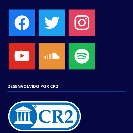
facebook
twitter
instagram
youtube
soundcloud
spotify
DESENVOLVIDO POR CR2