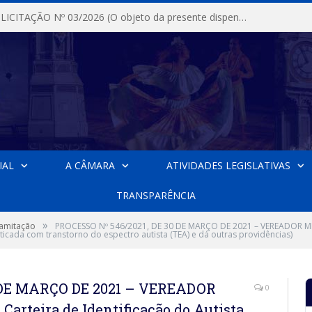
DISPENSA DE LICITAÇÃO Nº 03/2026 (O objeto da presente dispensa é a escolha da proposta mais vantajosa para a aquisição, de aparelhos de ar condicionado, tipo Split, com material de instalação e fogão industrial, conforme condições, quantidades e exigências estabelecidas no termo de referencia e neste aviso de contratação direta e seus anexos)
IAL
A CÂMARA
ATIVIDADES LEGISLATIVAS
TRANSPARÊNCIA
»
ramitação
PROCESSO Nº 546/2021, DE 30 DE MARÇO DE 2021 – VEREADOR MIG
sticada com transtorno do espectro autista (TEA) e dá outras providências)
0 DE MARÇO DE 2021 – VEREADOR
0
Carteira de Identificação do Autista