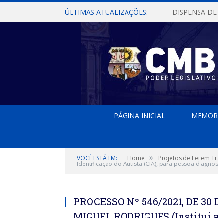
ÚLTIMAS ATUALIZAÇÕES:
PÁGINA INICIAL
MEMOR
»
VOCÊ ESTÁ EM:
Home
Projetos de Lei em T
Identificação do Autista (CIA), para pessoa diagno
PROCESSO Nº 546/2021, DE 3
MIGUEL RODRIGUES (Institui a 