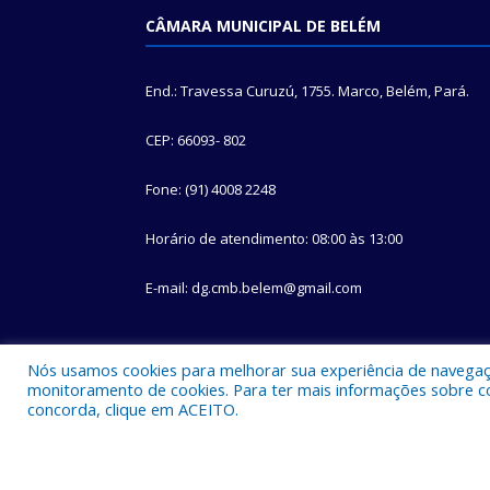
CÂMARA MUNICIPAL DE BELÉM
End.: Travessa Curuzú, 1755. Marco, Belém, Pará.
CEP: 66093- 802
Fone: (91) 4008 2248
Horário de atendimento: 08:00 às 13:00
E-mail: dg.cmb.belem@gmail.com
Nós usamos cookies para melhorar sua experiência de navegação
monitoramento de cookies. Para ter mais informações sobre como
concorda, clique em ACEITO.
Todos os direitos reservados a Câmara Municipal d