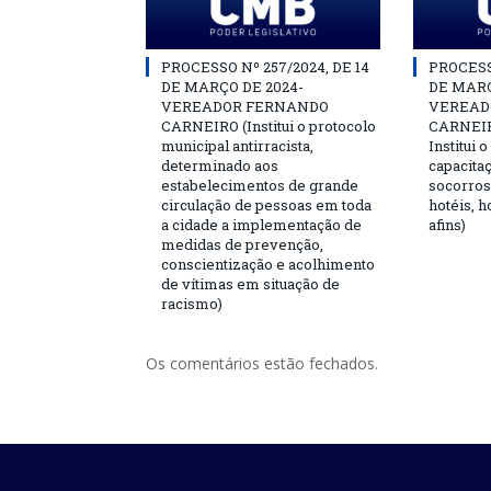
PROCESSO Nº 257/2024, DE 14
PROCESSO
DE MARÇO DE 2024-
DE MARÇ
VEREADOR FERNANDO
VEREAD
CARNEIRO (Institui o protocolo
CARNEIRO
municipal antirracista,
Institui 
determinado aos
capacita
estabelecimentos de grande
socorros
circulação de pessoas em toda
hotéis, h
a cidade a implementação de
afins)
medidas de prevenção,
conscientização e acolhimento
de vítimas em situação de
racismo)
Os comentários estão fechados.