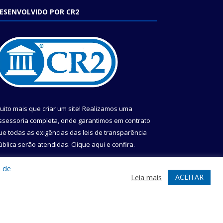
ESENVOLVIDO POR CR2
uito mais que criar um site! Realizamos uma
ssessoria completa, onde garantimos em contrato
ue todas as exigências das leis de transparência
ública serão atendidas. Clique aqui e confira.
onheça o
Programa Nacional de Transparência
a de
ACEITAR
Leia mais
te
Acessar Área Administrativa
Acessar Webmail