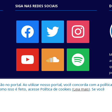
SIGA NAS REDES SOCIAIS
D
facebook
twitter
instagram
youtube
soundcloud
spotify
M
a
q
p
C
 no portal. Ao utilizar nosso portal, você concorda com a polític
 isso é feito, acesse Política de cookies (
Leia mais
). Se você
e Belém.
Mapa do Si