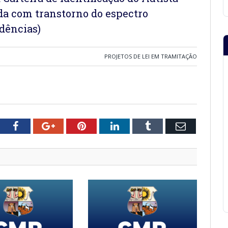
ada com transtorno do espectro
idências)
PROJETOS DE LEI EM TRAMITAÇÃO
tter
Facebook
Google+
Pinterest
LinkedIn
Tumblr
Email