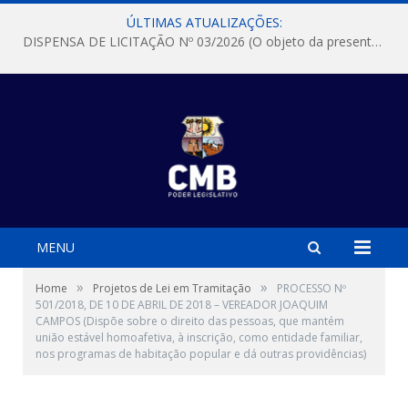
ÚLTIMAS ATUALIZAÇÕES:
DISPENSA DE LICITAÇÃO Nº 03/2026 (O objeto da presente dispensa é a escolha da proposta mais vantajosa para a aquisição, de aparelhos de ar condicionado, tipo Split, com material de instalação e fogão industrial, conforme condições, quantidades e exigências estabelecidas no termo de referencia e neste aviso de contratação direta e seus anexos)
MENU
»
»
Home
Projetos de Lei em Tramitação
PROCESSO Nº
501/2018, DE 10 DE ABRIL DE 2018 – VEREADOR JOAQUIM
CAMPOS (Dispõe sobre o direito das pessoas, que mantém
união estável homoafetiva, à inscrição, como entidade familiar,
nos programas de habitação popular e dá outras providências)