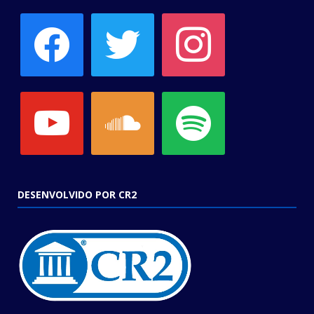
facebook
twitter
instagram
youtube
soundcloud
spotify
DESENVOLVIDO POR CR2