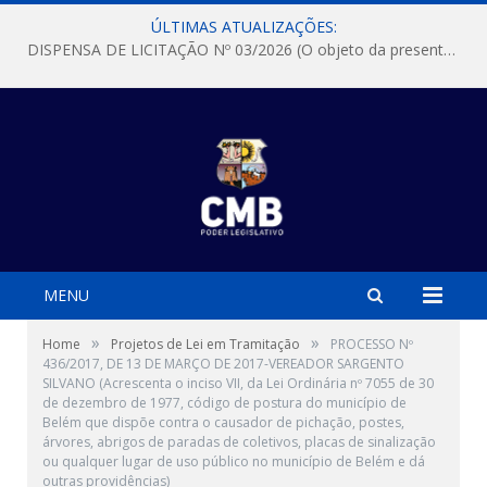
ÚLTIMAS ATUALIZAÇÕES:
DISPENSA DE LICITAÇÃO Nº 03/2026 (O objeto da presente dispensa é a escolha da proposta mais vantajosa para a aquisição, de aparelhos de ar condicionado, tipo Split, com material de instalação e fogão industrial, conforme condições, quantidades e exigências estabelecidas no termo de referencia e neste aviso de contratação direta e seus anexos)
MENU
»
»
Home
Projetos de Lei em Tramitação
PROCESSO Nº
436/2017, DE 13 DE MARÇO DE 2017-VEREADOR SARGENTO
SILVANO (Acrescenta o inciso VII, da Lei Ordinária nº 7055 de 30
de dezembro de 1977, código de postura do município de
Belém que dispõe contra o causador de pichação, postes,
árvores, abrigos de paradas de coletivos, placas de sinalização
ou qualquer lugar de uso público no município de Belém e dá
outras providências)