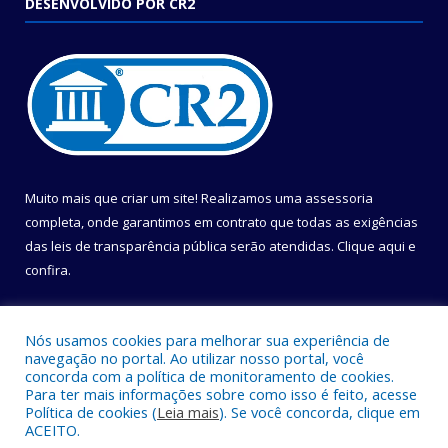
DESENVOLVIDO POR CR2
Muito mais que criar um site! Realizamos uma assessoria
completa, onde garantimos em contrato que todas as exigências
das leis de transparência pública serão atendidas. Clique aqui e
confira.
Conheça o
Programa Nacional de Transparência
Nós usamos cookies para melhorar sua experiência de
navegação no portal. Ao utilizar nosso portal, você
concorda com a política de monitoramento de cookies.
Para ter mais informações sobre como isso é feito, acesse
Política de cookies (
Leia mais
). Se você concorda, clique em
Todos os direitos reservados a Câmara Municipal de Belém.
ACEITO.