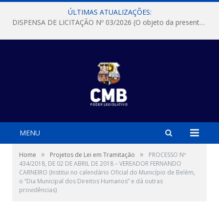
ÚLTIMAS ATUALIZAÇÕES:
DISPENSA DE LICITAÇÃO Nº 03/2026 (O objeto da presente dispensa é a escolha da proposta mais vantajosa para a aquisição, de aparelhos de ar condicionado, tipo Split, com material de instalação e fogão industrial, conforme condições, quantidades e exigências estabelecidas no termo de referencia e neste aviso de contratação direta e seus anexos)
MENU
»
»
Home
Projetos de Lei em Tramitação
PROCESSO Nº
434/2018, DE 02 DE ABRIL DE 2018 – VEREADOR FERNANDO
CARNEIRO (Institui no calendário Oficial do Município de Belém,
o “Dia Municipal dos Direitos Humanos” e dá outras
providências)