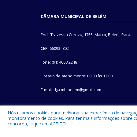
CÂMARA MUNICIPAL DE BELÉM
End.: Travessa Curuzú, 1755. Marco, Belém, Pará.
CEP: 66093- 802
Fone: (91) 4008 2248
Horário de atendimento: 08:00 às 13:00
E-mail: dg.cmb.belem@gmail.com
Nós usamos cookies para melhorar sua experiência de navegação
monitoramento de cookies. Para ter mais informações sobre como
concorda, clique em ACEITO.