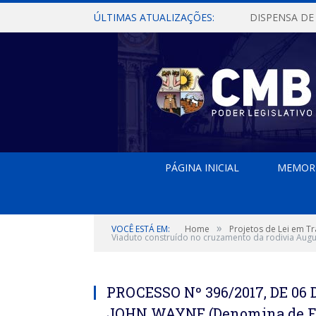
ÚLTIMAS ATUALIZAÇÕES:
PÁGINA INICIAL
MEMOR
»
VOCÊ ESTÁ EM:
Home
Projetos de Lei em T
Viaduto construído no cruzamento da rodivia Aug
PROCESSO Nº 396/2017, DE 0
JOHN WAYNE (Denomina de Fra