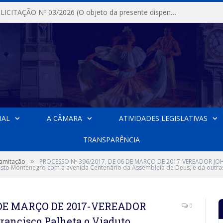
DISPENSA DE LICITAÇÃO Nº 03/2026 (O objeto da presente dispensa é a escolha da proposta mais vantajosa para a aquisição, de aparelhos de ar condicionado, tipo Split, com material de instalação e fogão industrial, conforme condições, quantidades e exigências estabelecidas no termo de referencia e neste aviso de contratação direta e seus anexos)
IAL
A CÂMARA
ATIVIDADES LEGISLATIVAS
TRANSPARÊNCIA
»
ramitação
PROCESSO Nº 396/2017, DE 06 DE MARÇO DE 2017-VEREADOR JOH
usto Montenegro com a avenida Centenário da Assembleia de Deus, e dá outras
6 DE MARÇO DE 2017-VEREADOR
0
ncisco Palheta o Viaduto