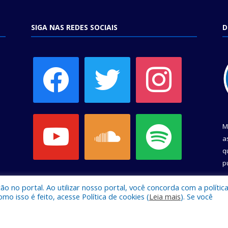
SIGA NAS REDES SOCIAIS
D
facebook
twitter
instagram
youtube
soundcloud
spotify
M
a
q
p
C
 no portal. Ao utilizar nosso portal, você concorda com a polític
 isso é feito, acesse Política de cookies (
Leia mais
). Se você