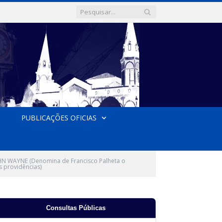
PUBLICAÇÕES OFICIAS
N WAYNE (Denomina de Francisco Palheta o
 providências)
Consultas Públicas