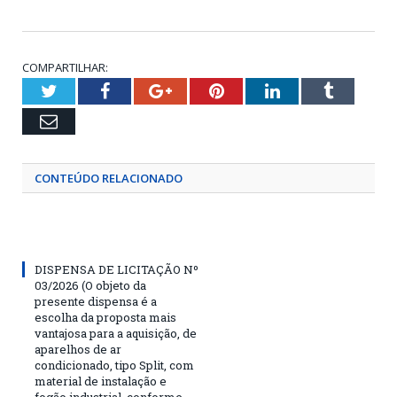
COMPARTILHAR:
Twitter
Facebook
Google+
Pinterest
LinkedIn
Tumblr
Email
CONTEÚDO RELACIONADO
DISPENSA DE LICITAÇÃO Nº
03/2026 (O objeto da
presente dispensa é a
escolha da proposta mais
vantajosa para a aquisição, de
aparelhos de ar
condicionado, tipo Split, com
material de instalação e