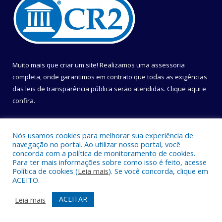
Muito mais que criar um site! Realizamos uma assessoria
completa, onde garantimos em contrato que todas as exigências
das leis de transparência pública serão atendidas. Clique aqui e
confira.
Conheça o
Programa Nacional de Transparência
Nós usamos cookies para melhorar sua experiência de
navegação no portal. Ao utilizar nosso portal, você
concorda com a política de monitoramento de cookies.
Para ter mais informações sobre como isso é feito, acesse
Política de cookies (
Leia mais
). Se você concorda, clique em
Todos os direitos reservados a Câmara Municipal de Belém.
ACEITO.
Mapa do Site
Acessar Área Administrativa
ACEITAR
Leia mais
Acessar Webmail