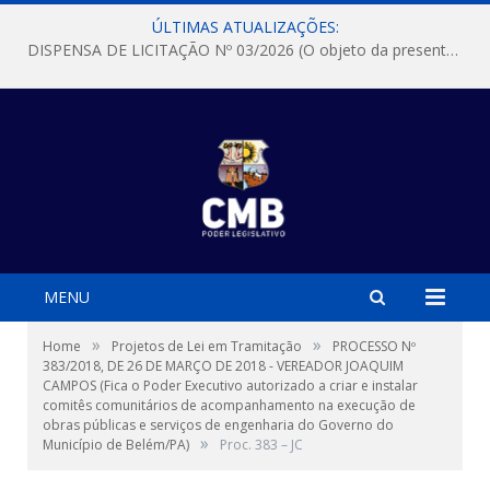
ÚLTIMAS ATUALIZAÇÕES:
DISPENSA DE LICITAÇÃO Nº 03/2026 (O objeto da presente dispensa é a escolha da proposta mais vantajosa para a aquisição, de aparelhos de ar condicionado, tipo Split, com material de instalação e fogão industrial, conforme condições, quantidades e exigências estabelecidas no termo de referencia e neste aviso de contratação direta e seus anexos)
MENU
»
»
Home
Projetos de Lei em Tramitação
PROCESSO Nº
383/2018, DE 26 DE MARÇO DE 2018 - VEREADOR JOAQUIM
CAMPOS (Fica o Poder Executivo autorizado a criar e instalar
comitês comunitários de acompanhamento na execução de
obras públicas e serviços de engenharia do Governo do
»
Município de Belém/PA)
Proc. 383 – JC