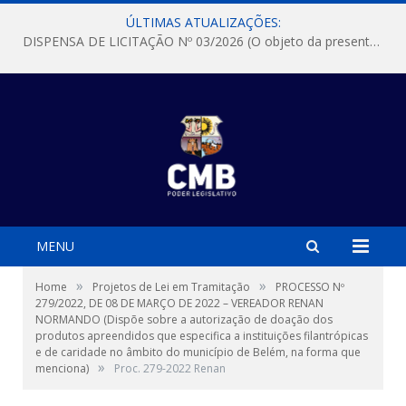
ÚLTIMAS ATUALIZAÇÕES:
DISPENSA DE LICITAÇÃO Nº 03/2026 (O objeto da presente dispensa é a escolha da proposta mais vantajosa para a aquisição, de aparelhos de ar condicionado, tipo Split, com material de instalação e fogão industrial, conforme condições, quantidades e exigências estabelecidas no termo de referencia e neste aviso de contratação direta e seus anexos)
MENU
»
»
Home
Projetos de Lei em Tramitação
PROCESSO Nº
279/2022, DE 08 DE MARÇO DE 2022 – VEREADOR RENAN
NORMANDO (Dispõe sobre a autorização de doação dos
produtos apreendidos que especifica a instituições filantrópicas
e de caridade no âmbito do município de Belém, na forma que
»
menciona)
Proc. 279-2022 Renan