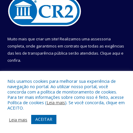
Muito mais que criar um site! Realizamos uma assessoria
completa, onde garantimos em contrato que todas as exigências
das leis de transparência pública serão atendidas. Clique aqui e
confira.
Conheça o
Programa Nacional de Transparência
Nós usamos cookies para melhorar sua experiência de
navegação no portal. Ao utilizar nosso portal, você
concorda com a política de monitoramento de cookies.
Para ter mais informações sobre como isso é feito, acesse
Política de cookies (
Leia mais
). Se você concorda, clique em
Todos os direitos reservados a Câmara Municipal de Belém.
ACEITO.
Mapa do Site
Acessar Área Administrativa
ACEITAR
Leia mais
Acessar Webmail