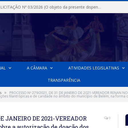
DISPENSA DE LICITAÇÃO Nº 03/2026 (O objeto da presente dispensa é a escolha da proposta mais vantajosa para a aquisição, de aparelhos de ar condicionado, tipo Split, com material de instalação e fogão industrial, conforme condições, quantidades e exigências estabelecidas no termo de referencia e neste aviso de contratação direta e seus anexos)
IAL
A CÂMARA
ATIVIDADES LEGISLATIVAS
TRANSPARÊNCIA
»
s
PROCESSO Nº 279/2021, DE 31 DE JANEIRO DE 2021-VEREADOR RENAN NO
ições filantrópicas e de caridade no âmbito do município de Belém, na forma 
 DE JANEIRO DE 2021-VEREADOR
0
e a autorização de doação dos