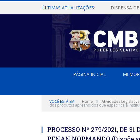
ÚLTIMAS ATUALIZAÇÕES:
PÁGINA INICIAL
MEMOR
»
VOCÊ ESTÁ EM:
Home
Atividades Legislativa
dos produtos apreendidos que especifica a institu
PROCESSO Nº 279/2021, DE 31
RENAN NORMANDO (Dispõe sobr