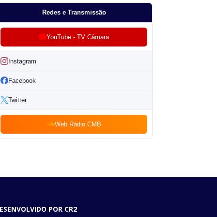
Redes e Transmissão
YouTube - TV Câmara
Instagram
Facebook
Twitter
Web Rádio CMB
ESENVOLVIDO POR CR2