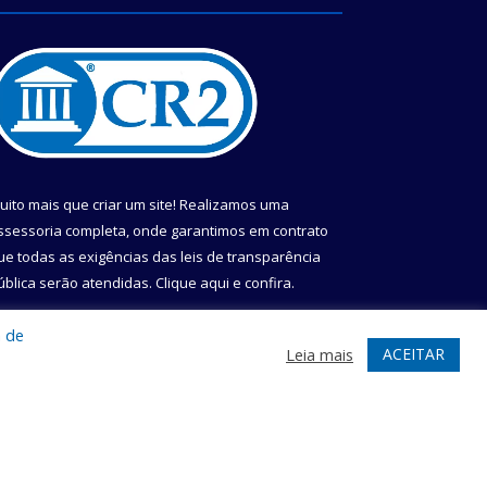
uito mais que criar um site! Realizamos uma
ssessoria completa, onde garantimos em contrato
ue todas as exigências das leis de transparência
ública serão atendidas. Clique aqui e confira.
onheça o
Programa Nacional de Transparência
a de
ACEITAR
Leia mais
te
Acessar Área Administrativa
Acessar Webmail