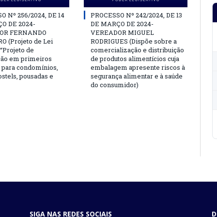
 Nº 256/2024, DE 14
PROCESSO Nº 242/2024, DE 13
O DE 2024-
DE MARÇO DE 2024-
OR FERNANDO
VEREADOR MIGUEL
 (Projeto de Lei
RODRIGUES (Dispõe sobre a
o “Projeto de
comercialização e distribuição
ção em primeiros
de produtos alimentícios cuja
 para condomínios,
embalagem apresente riscos à
ostels, pousadas e
segurança alimentar e à saúde
do consumidor)
SIGA NAS REDES SOCIAIS
D