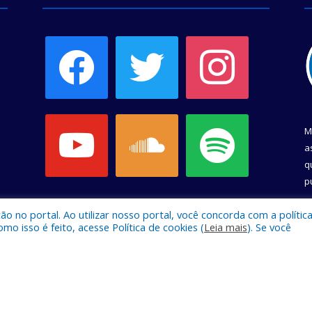
facebook
twitter
instagram
youtube
soundcloud
spotify
M
a
q
p
C
 no portal. Ao utilizar nosso portal, você concorda com a polític
 isso é feito, acesse Política de cookies (
Leia mais
). Se você
e Belém.
Mapa do Si