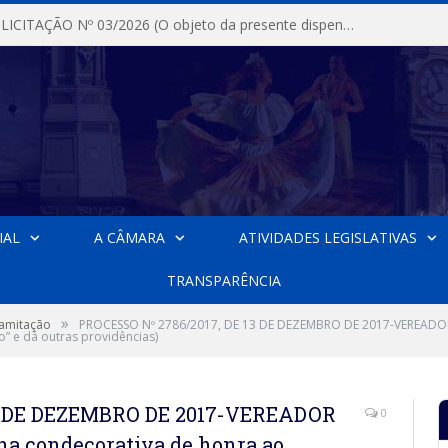
DISPENSA DE LICITAÇÃO Nº 03/2026 (O objeto da presente dispensa é a escolha da proposta mais vantajosa para a aquisição, de aparelhos de ar condicionado, tipo Split, com material de instalação e fogão industrial, conforme condições, quantidades e exigências estabelecidas no termo de referencia e neste aviso de contratação direta e seus anexos)
IAL
A CÂMARA
ATIVIDADES LEGISLATIVAS
TRANSPARÊNCIA
»
ramitação
PROCESSO Nº 2786/2017, DE 13 DE DEZEMBRO DE 2017-VEREADOR
” e dá outras providências)
13 DE DEZEMBRO DE 2017-VEREADOR
0
a condecorativa de honra ao