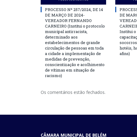
PROCESSO Nº 257/2024, DE 14
PROCESSO
DE MARÇO DE 2024-
DE MARÇ
VEREADOR FERNANDO
VEREAD
CARNEIRO (Institui o protocolo
CARNEIRO
municipal antirracista,
Institui 
determinado aos
capacita
estabelecimentos de grande
socorros
circulação de pessoas em toda
hotéis, h
a cidade a implementação de
afins)
medidas de prevenção,
conscientização e acolhimento
de vítimas em situação de
racismo)
Os comentários estão fechados.
CÂMARA MUNICIPAL DE BELÉM