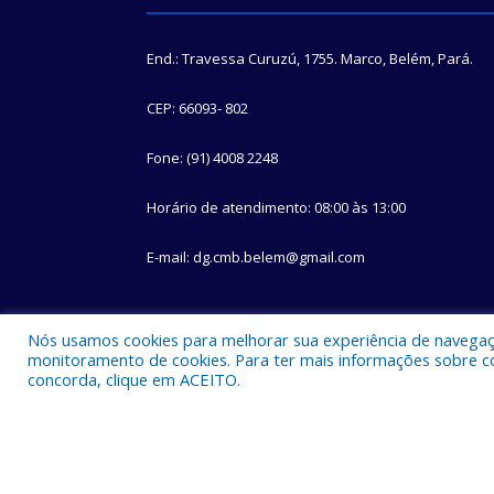
End.: Travessa Curuzú, 1755. Marco, Belém, Pará.
CEP: 66093- 802
Fone: (91) 4008 2248
Horário de atendimento: 08:00 às 13:00
E-mail: dg.cmb.belem@gmail.com
Nós usamos cookies para melhorar sua experiência de navegação
monitoramento de cookies. Para ter mais informações sobre como
concorda, clique em ACEITO.
Todos os direitos reservados a Câmara Municipal d