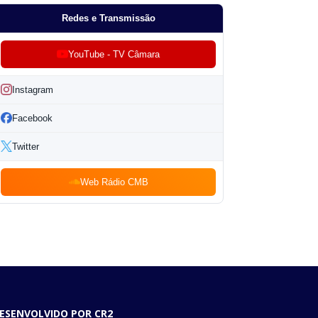
Redes e Transmissão
YouTube - TV Câmara
Instagram
Facebook
Twitter
Web Rádio CMB
ESENVOLVIDO POR CR2