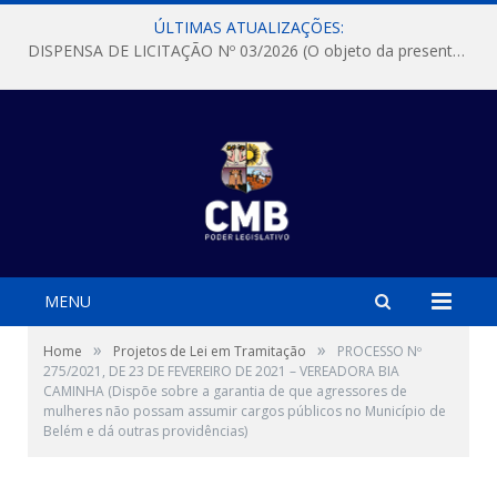
ÚLTIMAS ATUALIZAÇÕES:
DISPENSA DE LICITAÇÃO Nº 03/2026 (O objeto da presente dispensa é a escolha da proposta mais vantajosa para a aquisição, de aparelhos de ar condicionado, tipo Split, com material de instalação e fogão industrial, conforme condições, quantidades e exigências estabelecidas no termo de referencia e neste aviso de contratação direta e seus anexos)
MENU
»
»
Home
Projetos de Lei em Tramitação
PROCESSO Nº
275/2021, DE 23 DE FEVEREIRO DE 2021 – VEREADORA BIA
CAMINHA (Dispõe sobre a garantia de que agressores de
mulheres não possam assumir cargos públicos no Município de
Belém e dá outras providências)