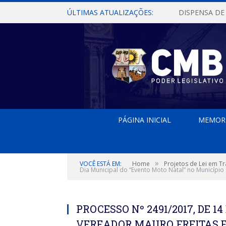
ÚLTIMAS ATUALIZAÇÕES:
PÁGINA INICIAL
MEMOR
»
VOCÊ ESTÁ EM:
Home
Projetos de Lei em T
Dia Municipal do “Evento Moto Natal” no Municípi
PROCESSO Nº 2491/2017, DE 1
VEREADOR MAURO FREITAS E J