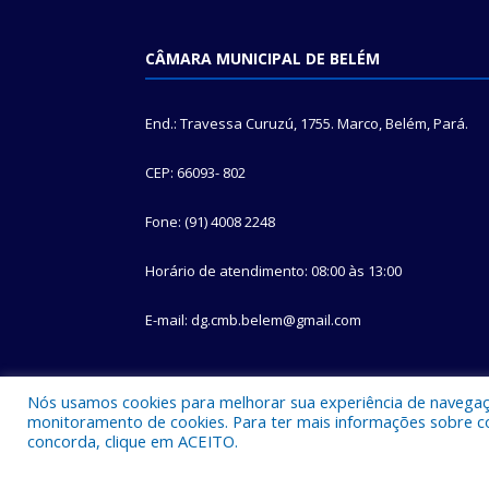
CÂMARA MUNICIPAL DE BELÉM
End.: Travessa Curuzú, 1755. Marco, Belém, Pará.
CEP: 66093- 802
Fone: (91) 4008 2248
Horário de atendimento: 08:00 às 13:00
E-mail: dg.cmb.belem@gmail.com
Nós usamos cookies para melhorar sua experiência de navegação
monitoramento de cookies. Para ter mais informações sobre como
concorda, clique em ACEITO.