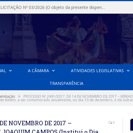
DISPENSA DE LICITAÇÃO Nº 03/2026 (O objeto da presente dispensa é a escolha da proposta mais vantajosa para a aquisição, de aparelhos de ar condicionado, tipo Split, com material de instalação e fogão industrial, conforme condições, quantidades e exigências estabelecidas no termo de referencia e neste aviso de contratação direta e seus anexos)
IAL
A CÂMARA
ATIVIDADES LEGISLATIVAS
TRANSPARÊNCIA
»
ramitação
PROCESSO Nº 2491/2017, DE 14 DE NOVEMBRO DE 2017 – VEREAD
o de Belém, a ser comemorado anualmente, no dia 10 de dezembro, e dá outras
4 DE NOVEMBRO DE 2017 –
0
OAQUIM CAMPOS (Institui o Dia