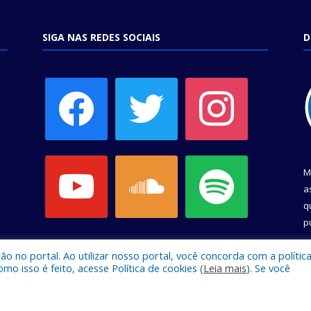
SIGA NAS REDES SOCIAIS
D
facebook
twitter
instagram
youtube
soundcloud
spotify
M
a
q
p
C
 no portal. Ao utilizar nosso portal, você concorda com a polític
 isso é feito, acesse Política de cookies (
Leia mais
). Se você