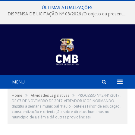
ÚLTIMAS ATUALIZAÇÕES:
DISPENSA DE LICITAÇÃO Nº 03/2026 (O objeto da presente dispensa é a escolha da proposta mais vantajosa para a aquisição, de aparelhos de ar condicionado, tipo Split, com material de instalação e fogão industrial, conforme condições, quantidades e exigências estabelecidas no termo de referencia e neste aviso de contratação direta e seus anexos)
MENU
»
»
Home
Atividades Legislativas
PROCESSO Nº 2441/2017,
DE 07 DE NOVEMBRO DE 2017-VEREADOR IGOR NORMANDO
(Institui a semana municipal “Paulo Fonteles Filho” de educação,
conscientização e orientação sobre direitos humanos no
município de Belém e dá outras providências)