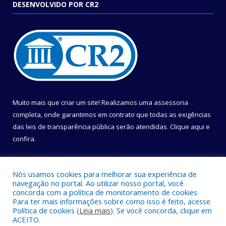
DESENVOLVIDO POR CR2
Muito mais que criar um site! Realizamos uma assessoria
completa, onde garantimos em contrato que todas as exigências
das leis de transparência pública serão atendidas. Clique aqui e
confira.
Conheça o
Programa Nacional de Transparência
Nós usamos cookies para melhorar sua experiência de
navegação no portal. Ao utilizar nosso portal, você
concorda com a política de monitoramento de cookies.
Para ter mais informações sobre como isso é feito, acesse
Política de cookies (
Leia mais
). Se você concorda, clique em
Todos os direitos reservados a Câmara Municipal de Belém.
ACEITO.