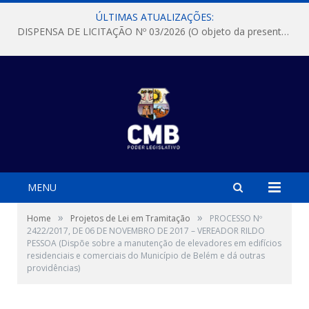
ÚLTIMAS ATUALIZAÇÕES:
DISPENSA DE LICITAÇÃO Nº 03/2026 (O objeto da presente dispensa é a escolha da proposta mais vantajosa para a aquisição, de aparelhos de ar condicionado, tipo Split, com material de instalação e fogão industrial, conforme condições, quantidades e exigências estabelecidas no termo de referencia e neste aviso de contratação direta e seus anexos)
MENU
»
»
Home
Projetos de Lei em Tramitação
PROCESSO Nº
2422/2017, DE 06 DE NOVEMBRO DE 2017 – VEREADOR RILDO
PESSOA (Dispõe sobre a manutenção de elevadores em edifícios
residenciais e comerciais do Município de Belém e dá outras
providências)