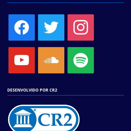
facebook
twitter
instagram
youtube
soundcloud
spotify
DESENVOLVIDO POR CR2