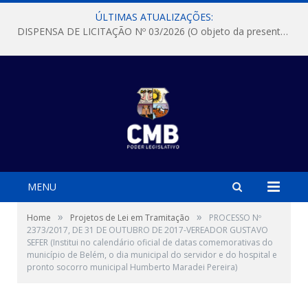
ÚLTIMAS ATUALIZAÇÕES:
DISPENSA DE LICITAÇÃO Nº 03/2026 (O objeto da presente dispensa é a escolha da proposta mais vantajosa para a aquisição, de aparelhos de ar condicionado, tipo Split, com material de instalação e fogão industrial, conforme condições, quantidades e exigências estabelecidas no termo de referencia e neste aviso de contratação direta e seus anexos)
MENU
»
»
Home
Projetos de Lei em Tramitação
PROCESSO Nº
2373/2017, DE 31 DE OUTUBRO DE 2017-VEREADOR GUSTAVO
SEFER (Institui no calendário oficial de datas comemorativas do
município de Belém, o dia municipal do servidor e do hospital e
pronto socorro municipal Humberto Maradei Pereira)