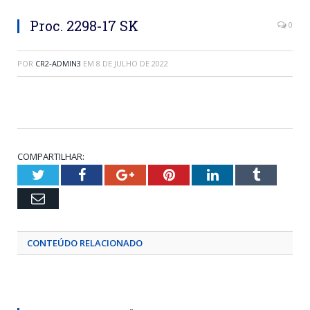
Proc. 2298-17 SK
0
POR
CR2-ADMIN3
EM
8 DE JULHO DE 2022
COMPARTILHAR:
Twitter
Facebook
Google+
Pinterest
LinkedIn
Tumblr
Email
CONTEÚDO RELACIONADO