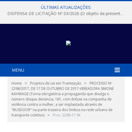
ÚLTIMAS ATUALIZAÇÕES:
DISPENSA DE LICITAÇÃO Nº 03/2026 (O objeto da presente dispensa é a escolha da proposta mais vantajosa para a aquisição, de aparelhos de ar condicionado, tipo Split, com material de instalação e fogão industrial, conforme condições, quantidades e exigências estabelecidas no termo de referencia e neste aviso de contratação direta e seus anexos)
MENU
»
»
Home
Projetos de Lei em Tramitação
PROCESSO Nº
2298/2017, DE 17 DE OUTUBRO DE 2017-VEREADORA SIMONE
KAHWAGE (Torna obrigatória a propaganda que divulga o
número disque denúncia, 181, com ênfase na companha de
violência contra a mulher, a ser implantada através de
"BUSDOOR" na parte traseira dos ônibus na rede urbana de
»
transporte coletivo)
Proc. 2298-17 SK