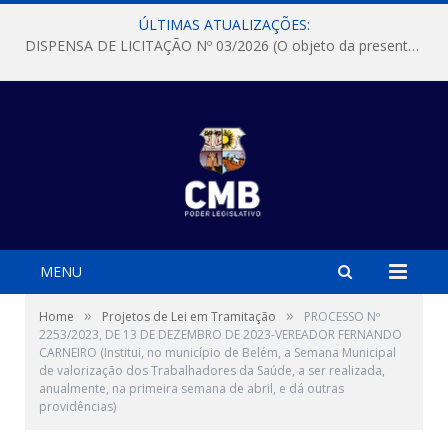
ÚLTIMAS ATUALIZAÇÕES:
DISPENSA DE LICITAÇÃO Nº 03/2026 (O objeto da presente dispensa é a escolha da proposta mais vantajosa para a aquisição, de aparelhos de ar condicionado, tipo Split, com material de instalação e fogão industrial, conforme condições, quantidades e exigências estabelecidas no termo de referencia e neste aviso de contratação direta e seus anexos)
MENU
»
»
Home
Projetos de Lei em Tramitação
PROCESSO Nº
2253/2023, DE 13 DE DEZEMBRO DE 2023-VEREADOR FERNANDO
CARNEIRO (Institui, no município de Belém, a Semana Municipal
de valorização dos Trabalhadores da Saúde, a ser realizada,
anualmente, na primeira semana de abril, e dá outras
providências)